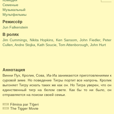
Комедия
Семеные
Музыкальный
Мультфильмы
Режиссёр
Jun Falkenstein
В ролях
Jim Cummings
,
Nikita Hopkins
,
Ken Sansom
,
John Fiedler
,
Peter
Cullen
,
Andre Stojka
,
Kath Soucie
,
Tom Attenborough
,
John Hurt
Аннотация
Винни Пух, Кролик, Сова, Иа-Иа занимаются приготовлениями к
суровой зиме. Но поведение Тигры портит все напрочь. Кролик
выгоняет Тигру искать таких же как он. Но Тигра уверен, что он
единственный тигр на белом свете. Как бы то ни было, он
отправляется на поиски своей семьи.
Filmiņa par Tīģeri
The Tigger Movie