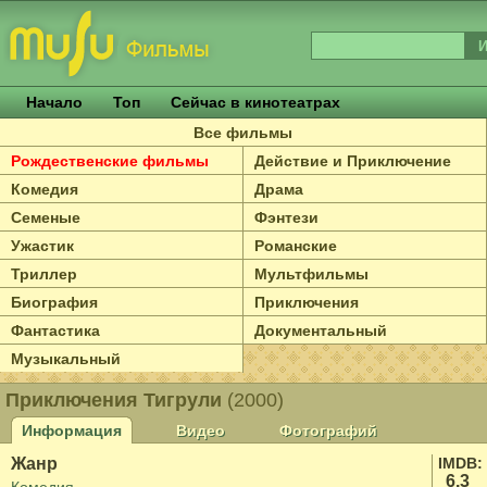
Начало
Топ
Сейчас в кинотеатрах
Все фильмы
Рождественские фильмы
Действие и Приключение
Комедия
Драма
Семеные
Фэнтези
Ужастик
Романские
Триллер
Мультфильмы
Биография
Приключения
Фантастика
Документальный
Музыкальный
Приключения Тигрули
(2000)
Информация
Видео
Фотографий
Жанр
IMDB:
6.3