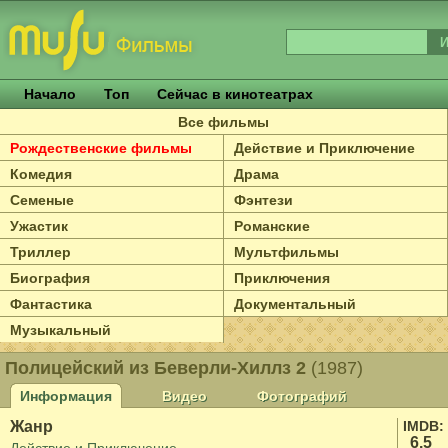
Начало
Топ
Сейчас в кинотеатрах
Все фильмы
Рождественские фильмы
Действие и Приключение
Комедия
Драма
Семеные
Фэнтези
Ужастик
Романские
Триллер
Мультфильмы
Биография
Приключения
Фантастика
Документальный
Музыкальный
Полицейский из Беверли-Хиллз 2
(1987)
Информация
Видео
Фотографий
Жанр
IMDB:
6.5