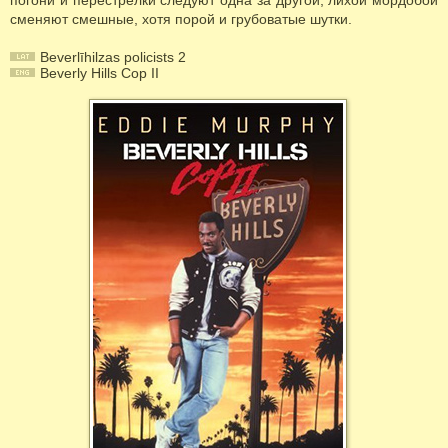
погони и перестрелки следуют одна за другой, лихой мордобой
сменяют смешные, хотя порой и грубоватые шутки.
Beverlīhilzas policists 2
Beverly Hills Cop II