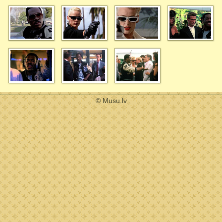
© Musu.lv