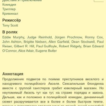
Действие и Приключение
Комедия
Триллер
Криминал
Режиссёр
Tony Scott
В ролях
Eddie Murphy
,
Judge Reinhold
,
Jürgen Prochnow
,
Ronny Cox
,
John Ashton
,
Brigitte Nielsen
,
Allen Garfield
,
Dean Stockwell
,
Paul
Reiser
,
Gilbert R. Hill
,
Paul Guilfoyle
,
Robert Ridgely
,
Brian Edward
O'Connor
,
Alice Adair
,
Eugene Butler
Аннотация
Продолжение подвигов по поимке преступников веселого и
находчивого полицейского Акселя. Сексапильная блондинка
вместе с группой гангстеров грабит ювелирный магазин. Но
неутомимый Аксель тут как тут, на страже порядка и закона.
Дальше, как и положено в полицейской комедии, динамичный
сюжет раскручивается все в более и более быстром темпе,