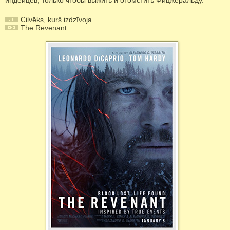
индейцев, только чтобы выжить и отомстить Фицжеральду.
Cilvēks, kurš izdzīvoja
The Revenant