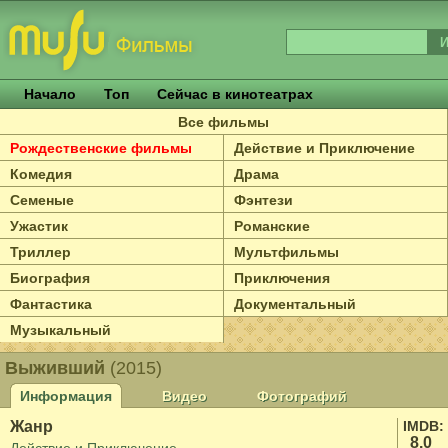
Начало
Топ
Сейчас в кинотеатрах
Все фильмы
Рождественские фильмы
Действие и Приключение
Комедия
Драма
Семеные
Фэнтези
Ужастик
Романские
Триллер
Мультфильмы
Биография
Приключения
Фантастика
Документальный
Музыкальный
Выживший
(2015)
Информация
Видео
Фотографий
Жанр
IMDB:
8.0