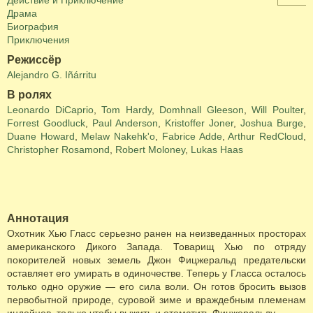
Действие и Приключение
Драма
Биография
Приключения
Режиссёр
Alejandro G. Iñárritu
В ролях
Leonardo DiCaprio
,
Tom Hardy
,
Domhnall Gleeson
,
Will Poulter
,
Forrest Goodluck
,
Paul Anderson
,
Kristoffer Joner
,
Joshua Burge
,
Duane Howard
,
Melaw Nakehk'o
,
Fabrice Adde
,
Arthur RedCloud
,
Christopher Rosamond
,
Robert Moloney
,
Lukas Haas
Аннотация
Охотник Хью Гласс серьезно ранен на неизведанных просторах
американского Дикого Запада. Товарищ Хью по отряду
покорителей новых земель Джон Фицжеральд предательски
оставляет его умирать в одиночестве. Теперь у Гласса осталось
только одно оружие — его сила воли. Он готов бросить вызов
первобытной природе, суровой зиме и враждебным племенам