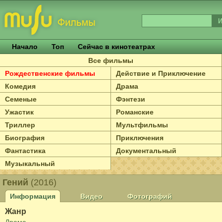
Начало
Топ
Сейчас в кинотеатрах
Все фильмы
Рождественские фильмы
Действие и Приключение
Комедия
Драма
Семеные
Фэнтези
Ужастик
Романские
Триллер
Мультфильмы
Биография
Приключения
Фантастика
Документальный
Музыкальный
Гений
(2016)
Информация
Видео
Фотографий
Жанр