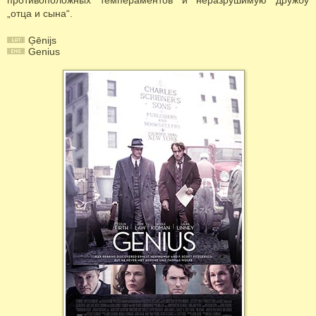
противоположных темпераментов и неразрушимую дружбу
„отцa и сынa“.
Ģēnijs
Genius