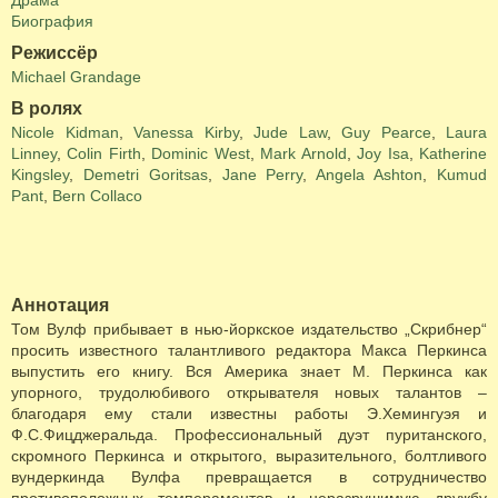
Драма
Биография
Режиссёр
Michael Grandage
В ролях
Nicole Kidman
,
Vanessa Kirby
,
Jude Law
,
Guy Pearce
,
Laura
Linney
,
Colin Firth
,
Dominic West
,
Mark Arnold
,
Joy Isa
,
Katherine
Kingsley
,
Demetri Goritsas
,
Jane Perry
,
Angela Ashton
,
Kumud
Pant
,
Bern Collaco
Аннотация
Том Вулф прибывает в нью-йоркское издательство „Скрибнер“
просить известного талантливого редактора Макса Перкинса
выпустить его книгу. Вся Америка знает М. Перкинса как
упорного, трудолюбивого открывателя новых талантов –
благодаря ему стали известны работы Э.Хемингуэя и
Ф.С.Фицджеральдa. Профессиональный дуэт пуританского,
скромного Перкинса и открытого, выразительного, болтливого
вундеркиндa Вулфa превращается в сотрудничество