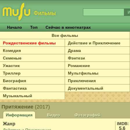
Начало
Топ
Сейчас в кинотеатрах
Все фильмы
Рождественские фильмы
Действие и Приключение
Комедия
Драма
Семеные
Фэнтези
Ужастик
Романские
Триллер
Мультфильмы
Биография
Приключения
Фантастика
Документальный
Музыкальный
Притяжение
(2017)
Информация
Видео
Фотографий
Жанр
IMDB:
5.6