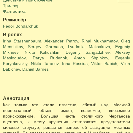
Действие и Приключение
Триллер
Фантастика
Режиссёр
Fedor Bondarchuk
В ролях
Irina Starshenbaum
,
Alexander Petrov
,
Rinal Mukhametov
,
Oleg
Menshikov
,
Sergey Garmash
,
Lyudmila Maksakova
,
Evgeniy
Mikheev
,
Nikita Kukushkin
,
Evgeniy Sangadzhiev
,
Aleksey
Maslodudov
,
Darya Rudenok
,
Anton Shpinkov
,
Evgeniy
Koryakovskiy
,
Nikita Tarasov
,
Irina Rossius
,
Viktor Babich
,
Vilen
Babichev
,
Daniel Barnes
Аннотация
Как только что стало известно, сбитый над Москвой
неопознанный объект имеет, возможно, внеземное
происхождение. Большая часть столичного Чертанова
оцеплена, к месту крушения стягиваются представители
силовых структур, решается вопрос об эвакуации местных