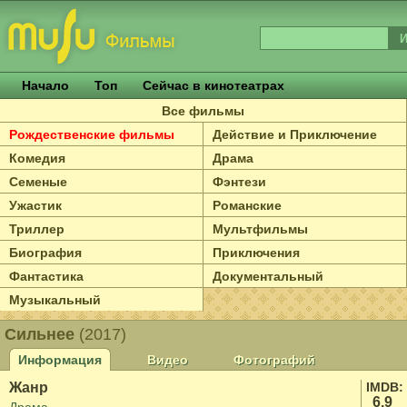
Начало
Топ
Сейчас в кинотеатрах
Все фильмы
Рождественские фильмы
Действие и Приключение
Комедия
Драма
Семеные
Фэнтези
Ужастик
Романские
Триллер
Мультфильмы
Биография
Приключения
Фантастика
Документальный
Музыкальный
Сильнее
(2017)
Информация
Видео
Фотографий
Жанр
IMDB:
6.9