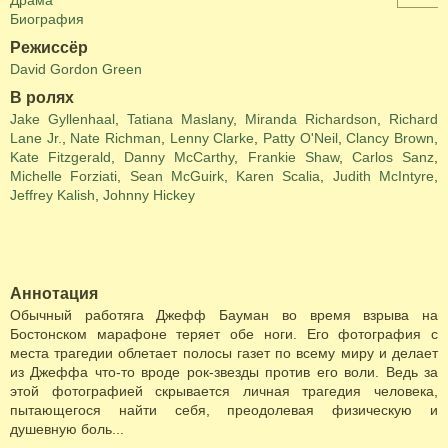
Драма
Биография
Режиссёр
David Gordon Green
В ролях
Jake Gyllenhaal
,
Tatiana Maslany
,
Miranda Richardson
,
Richard
Lane Jr.
,
Nate Richman
,
Lenny Clarke
,
Patty O'Neil
,
Clancy Brown
,
Kate Fitzgerald
,
Danny McCarthy
,
Frankie Shaw
,
Carlos Sanz
,
Michelle Forziati
,
Sean McGuirk
,
Karen Scalia
,
Judith McIntyre
,
Jeffrey Kalish
,
Johnny Hickey
Аннотация
Обычный работяга Джефф Бауман во время взрыва на
Бостонском марафоне теряет обе ноги. Его фотография с
места трагедии облетает полосы газет по всему миру и делает
из Джеффа что-то вроде рок-звезды против его воли. Ведь за
этой фотографией скрывается личная трагедия человека,
пытающегося найти себя, преодолевая физическую и
душевную боль...