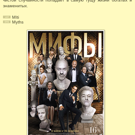
чистой случайности попадает в самую гущу жизни богатых и
знаменитых.
Mīti
Myths