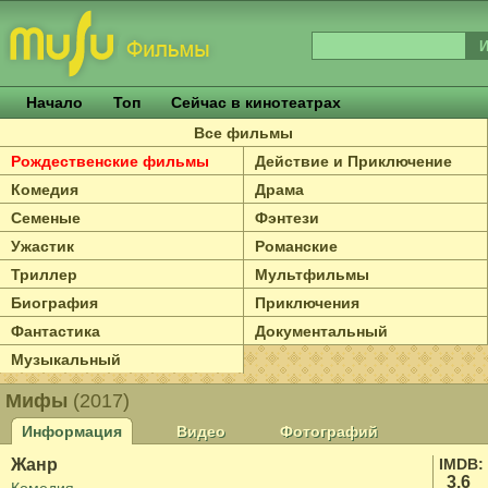
Начало
Топ
Сейчас в кинотеатрах
Все фильмы
Рождественские фильмы
Действие и Приключение
Комедия
Драма
Семеные
Фэнтези
Ужастик
Романские
Триллер
Мультфильмы
Биография
Приключения
Фантастика
Документальный
Музыкальный
Мифы
(2017)
Информация
Видео
Фотографий
Жанр
IMDB:
3.6