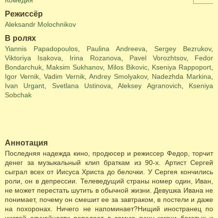
Комедия
Режиссёр
Aleksandr Molochnikov
В ролях
Yiannis Papadopoulos
,
Paulina Andreeva
,
Sergey Bezrukov
,
Viktoriya Isakova
,
Irina Rozanova
,
Pavel Vorozhtsov
,
Fedor
Bondarchuk
,
Maksim Sukhanov
,
Milos Bikovic
,
Kseniya Rappoport
,
Igor Vernik
,
Vadim Vernik
,
Andrey Smolyakov
,
Nadezhda Markina
,
Ivan Urgant
,
Svetlana Ustinova
,
Aleksey Agranovich
,
Kseniya
Sobchak
Аннотация
Последняя надежда кино, продюсер и режиссер Федор, торчит
денег за музыкальный клип браткам из 90-х. Артист Сергей
сыграл всех от Иисуса Христа до белочки. У Сергея кончились
роли, он в депрессии. Телеведущий страны номер один, Иван,
не может перестать шутить в обычной жизни. Девушка Ивана не
понимает, почему он смешит ее за завтраком, в постели и даже
на похоронах. Ничего не напоминает?Нищий иностранец по