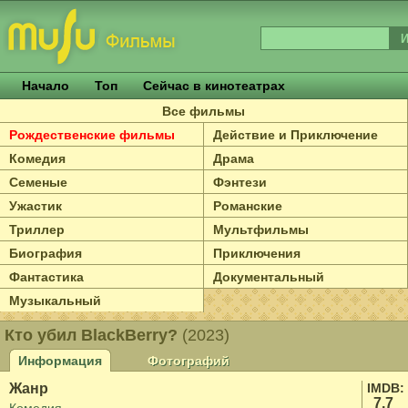
Начало
Топ
Сейчас в кинотеатрах
Все фильмы
Рождественские фильмы
Действие и Приключение
Комедия
Драма
Семеные
Фэнтези
Ужастик
Романские
Триллер
Мультфильмы
Биография
Приключения
Фантастика
Документальный
Музыкальный
Кто убил BlackBerry?
(2023)
Информация
Фотографий
Жанр
IMDB:
7.7