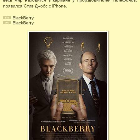
весь мир находится в кармане у производителей телефонов,
появился Стив Джобс с iPhone.
BlackBerry
BlackBerry