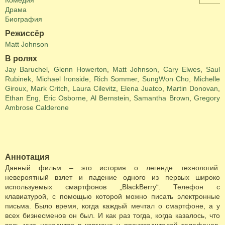
Комедия
Драма
Биография
Режиссёр
Matt Johnson
В ролях
Jay Baruchel
,
Glenn Howerton
,
Matt Johnson
,
Cary Elwes
,
Saul
Rubinek
,
Michael Ironside
,
Rich Sommer
,
SungWon Cho
,
Michelle
Giroux
,
Mark Critch
,
Laura Cilevitz
,
Elena Juatco
,
Martin Donovan
,
Ethan Eng
,
Eric Osborne
,
Al Bernstein
,
Samantha Brown
,
Gregory
Ambrose Calderone
Аннотация
Данный фильм – это история о легенде технологий:
невероятный взлет и падение одного из первых широко
используемых смартфонов „BlackBerry“. Телефон с
клавиатурой, с помощью которой можно писать электронные
письма. Было время, когда каждый мечтал о смартфоне, а у
всех бизнесменов он был. И как раз тогда, когда казалось, что