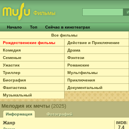
Начало
Топ
Сейчас в кинотеатрах
Все фильмы
Рождественские фильмы
Действие и Приключение
Комедия
Драма
Семеные
Фэнтези
Ужастик
Романские
Триллер
Мультфильмы
Биография
Приключения
Фантастика
Документальный
Музыкальный
Мелодия их мечты
(2025)
Информация
Фотографий
Жанр
IMDB:
7.4