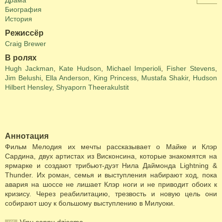
Драма
Биография
История
Режиссёр
Craig Brewer
В ролях
Hugh Jackman
,
Kate Hudson
,
Michael Imperioli
,
Fisher Stevens
,
Jim Belushi
,
Ella Anderson
,
King Princess
,
Mustafa Shakir
,
Hudson
Hilbert Hensley
,
Shyaporn Theerakulstit
Аннотация
Фильм Мелодия их мечты рассказывает о Майке и Клэр
Сардина, двух артистах из Висконсина, которые знакомятся на
ярмарке и создают трибьют-дуэт Нила Даймонда Lightning &
Thunder. Их роман, семья и выступления набирают ход, пока
авария на шоссе не лишает Клэр ноги и не приводит обоих к
кризису. Через реабилитацию, трезвость и новую цель они
собирают шоу к большому выступлению в Милуоки.