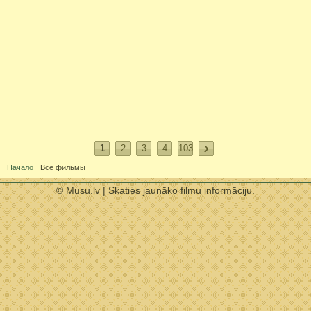
1
2
3
4
103
Начало
Все фильмы
© Musu.lv | Skaties jaunāko filmu informāciju.