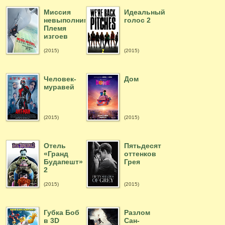
Миссия
Идеальный
невыполнима:
голос 2
Племя
изгоев
(2015)
(2015)
Человек-
Дом
муравей
(2015)
(2015)
Отель
Пятьдесят
«Гранд
оттенков
Будапешт»
Грея
2
(2015)
(2015)
Губка Боб
Разлом
в 3D
Сан-