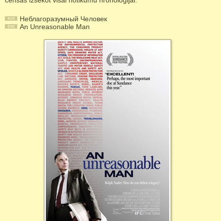
cenšas izsekot visai notikumu hronoloģijai.
Неблагоразумный Человек
An Unreasonable Man