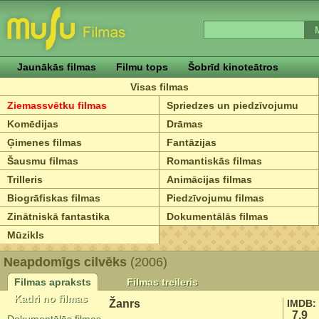
Jaunākās filmas
Filmu tops
Šobrīd kinoteātros
Visas filmas
Ziemassvētku filmas
Spriedzes un piedzīvojumu
Komēdijas
Drāmas
Ģimenes filmas
Fantāzijas
Šausmu filmas
Romantiskās filmas
Trilleris
Animācijas filmas
Biogrāfiskas filmas
Piedzīvojumu filmas
Zinātniskā fantastika
Dokumentālās filmas
Mūzikls
Neapdomīgs cilvēks
(2006)
Filmas apraksts
Filmas treileris
Kadri no filmas
Žanrs
IMDB:
7.9