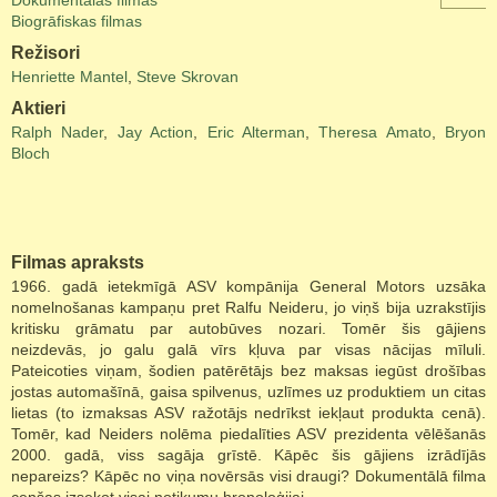
Dokumentālās filmas
Biogrāfiskas filmas
Režisori
Henriette Mantel
,
Steve Skrovan
Aktieri
Ralph Nader
,
Jay Action
,
Eric Alterman
,
Theresa Amato
,
Bryon
Bloch
Filmas apraksts
1966. gadā ietekmīgā ASV kompānija General Motors uzsāka
nomelnošanas kampaņu pret Ralfu Neideru, jo viņš bija uzrakstījis
kritisku grāmatu par autobūves nozari. Tomēr šis gājiens
neizdevās, jo galu galā vīrs kļuva par visas nācijas mīluli.
Pateicoties viņam, šodien patērētājs bez maksas iegūst drošības
jostas automašīnā, gaisa spilvenus, uzlīmes uz produktiem un citas
lietas (to izmaksas ASV ražotājs nedrīkst iekļaut produkta cenā).
Tomēr, kad Neiders nolēma piedalīties ASV prezidenta vēlēšanās
2000. gadā, viss sagāja grīstē. Kāpēc šis gājiens izrādījās
nepareizs? Kāpēc no viņa novērsās visi draugi? Dokumentālā filma