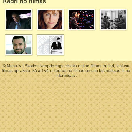
Kadri no filmas
© Musu.lv | Skaties Neapdomīgs cilvēks online filmas treileri, lasi īsu
filmas aprakstu, kā arī vēro kadrus no filmas un citu bezmaksas filmu
informāciju.