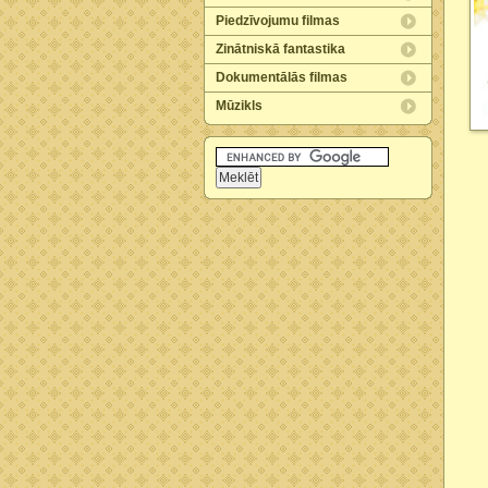
Piedzīvojumu filmas
Zinātniskā fantastika
Dokumentālās filmas
Mūzikls