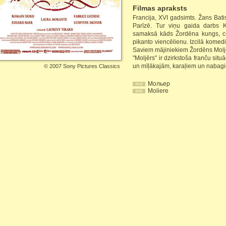
Filmas apraksts
Francija, XVI gadsimts. Žans Bati
Parīzē. Tur viņu gaida darbs K
samaksā kāds Žordēna kungs, ce
pikanto viencēlienu. Izcilā komedi
Saviem mājiniekiem Žordēns Moljēru
"Moljērs" ir dzirkstoša franču si
un mīļākajām, karaļiem un nabagi
©
2007 Sony Pictures Classics
Мольер
Moliere