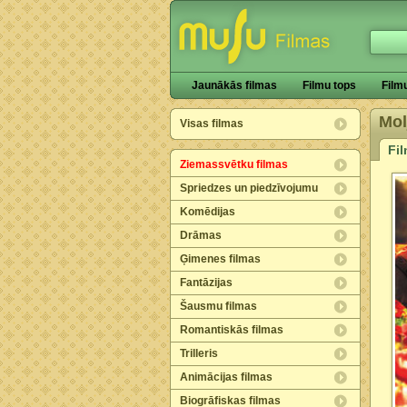
Jaunākās filmas
Filmu tops
Film
Mol
Visas filmas
Fi
Ziemassvētku filmas
Spriedzes un piedzīvojumu
Komēdijas
Drāmas
Ģimenes filmas
Fantāzijas
Šausmu filmas
Romantiskās filmas
Trilleris
Animācijas filmas
Biogrāfiskas filmas