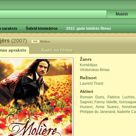
u saraksts
Šobrīd kinoteātros
2022. gada labākās filmas
jērs
(2007)
Moliere
lmas apraksts
Kadri no filmas
Žanrs
Komēdijas
Vēsturiskas filmas
Režisori
Laurent Tirard
Aktieri
Romain Duris
,
Fabrice Luchini
Sagnier
,
Fanny Valette
,
Gonzague
Husson
,
Anne Suarez
,
Anneli
Philippe du Janerand
,
Isabelle C