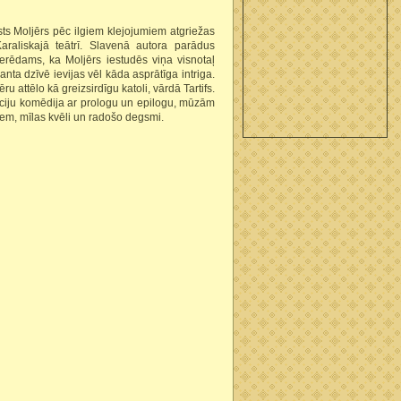
sts Moljērs pēc ilgiem klejojumiem atgriežas
araliskajā teātrī. Slavenā autora parādus
rēdams, ka Moljērs iestudēs viņa visnotaļ
anta dzīvē ievijas vēl kāda asprātīga intriga.
 attēlo kā greizsirdīgu katoli, vārdā Tartifs.
tuāciju komēdija ar prologu un epilogu, mūzām
em, mīlas kvēli un radošo degsmi.