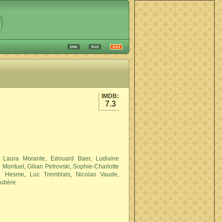
IMDB:
7.3
,
Laura Morante
,
Edouard Baer
,
Ludivine
 Montuel
,
Gilian Petrovski
,
Sophie-Charlotte
se Hesme
,
Luc Tremblais
,
Nicolas Vaude
,
aubère