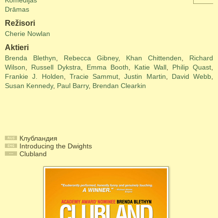
Komēdijas
Drāmas
Režisori
Cherie Nowlan
Aktieri
Brenda Blethyn
,
Rebecca Gibney
,
Khan Chittenden
,
Richard
Wilson
,
Russell Dykstra
,
Emma Booth
,
Katie Wall
,
Philip Quast
,
Frankie J. Holden
,
Tracie Sammut
,
Justin Martin
,
David Webb
,
Susan Kennedy
,
Paul Barry
,
Brendan Clearkin
Клубландия
Introducing the Dwights
Clubland