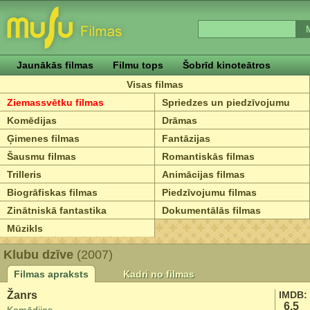
Jaunākās filmas
Filmu tops
Šobrīd kinoteātros
Visas filmas
Ziemassvētku filmas
Spriedzes un piedzīvojumu
Komēdijas
Drāmas
Ģimenes filmas
Fantāzijas
Šausmu filmas
Romantiskās filmas
Trilleris
Animācijas filmas
Biogrāfiskas filmas
Piedzīvojumu filmas
Zinātniskā fantastika
Dokumentālās filmas
Mūzikls
Klubu dzīve
(2007)
Filmas apraksts
Kadri no filmas
Žanrs
IMDB:
6.5