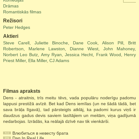
Komēdijas
Drāmas
Romantiskās filmas
Režisori
Peter Hedges
Aktieri
Steve Carell
,
Juliette Binoche
,
Dane Cook
,
Alison Pill
,
Britt
Robertson
,
Marlene Lawston
,
Dianne Wiest
,
John Mahoney
,
Norbert Leo Butz
,
Amy Ryan
,
Jessica Hecht
,
Frank Wood
,
Henry
Priest Miller
,
Ella Miller
,
CJ Adams
Filmas apraksts
Dens - atraitnis, trīs meitu tēvs, vada populāru noderīgu padomu
lappusi prestižā avīzē. Bet kad Dens iemīlas (un ne šādā tādā, bet
sava brāļa līgavā), tad pārsteigts atklāj, ka padomi kurus viņš ir
daudzus gadus devis saviem lasītājiem un meitām, viņa gadījumā
nedarbojas. Izrādās, ka reālajā dzīvē nav tik vienkārši.
Влюбиться в невесту брата
Dan In Real Life