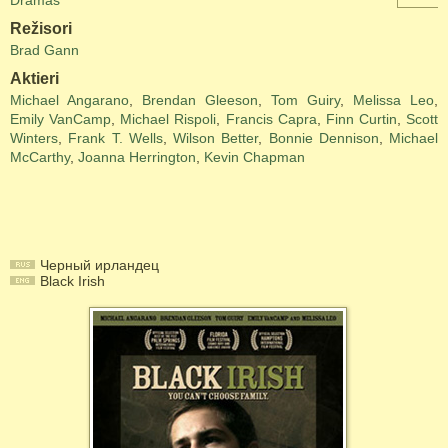
Drāmas
Režisori
Brad Gann
Aktieri
Michael Angarano
,
Brendan Gleeson
,
Tom Guiry
,
Melissa Leo
,
Emily VanCamp
,
Michael Rispoli
,
Francis Capra
,
Finn Curtin
,
Scott
Winters
,
Frank T. Wells
,
Wilson Better
,
Bonnie Dennison
,
Michael
McCarthy
,
Joanna Herrington
,
Kevin Chapman
Черный ирландец
Black Irish