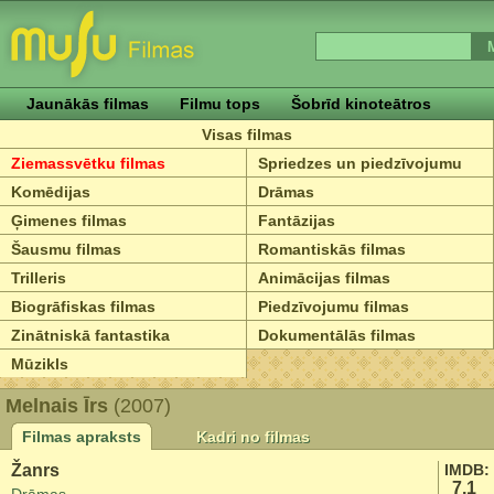
Jaunākās filmas
Filmu tops
Šobrīd kinoteātros
Visas filmas
Ziemassvētku filmas
Spriedzes un piedzīvojumu
Komēdijas
Drāmas
Ģimenes filmas
Fantāzijas
Šausmu filmas
Romantiskās filmas
Trilleris
Animācijas filmas
Biogrāfiskas filmas
Piedzīvojumu filmas
Zinātniskā fantastika
Dokumentālās filmas
Mūzikls
Melnais Īrs
(2007)
Filmas apraksts
Kadri no filmas
Žanrs
IMDB:
7.1