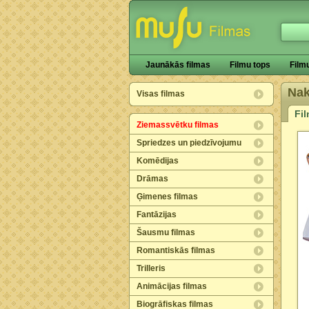
Jaunākās filmas
Filmu tops
Film
Na
Visas filmas
Fi
Ziemassvētku filmas
Spriedzes un piedzīvojumu
Komēdijas
Drāmas
Ģimenes filmas
Fantāzijas
Šausmu filmas
Romantiskās filmas
Trilleris
Animācijas filmas
Biogrāfiskas filmas