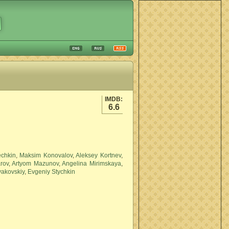
IMDB:
6.6
echkin
,
Maksim Konovalov
,
Aleksey Kortnev
,
rov
,
Artyom Mazunov
,
Angelina Mirimskaya
,
vakovskiy
,
Evgeniy Stychkin