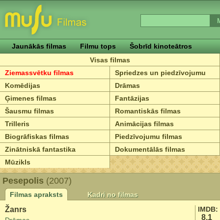
Jaunākās filmas
Filmu tops
Šobrīd kinoteātros
Visas filmas
Ziemassvētku filmas
Spriedzes un piedzīvojumu
Komēdijas
Drāmas
Ģimenes filmas
Fantāzijas
Šausmu filmas
Romantiskās filmas
Trilleris
Animācijas filmas
Biogrāfiskas filmas
Piedzīvojumu filmas
Zinātniskā fantastika
Dokumentālās filmas
Mūzikls
Pesepolis
(2007)
Filmas apraksts
Kadri no filmas
Žanrs
IMDB:
8.1