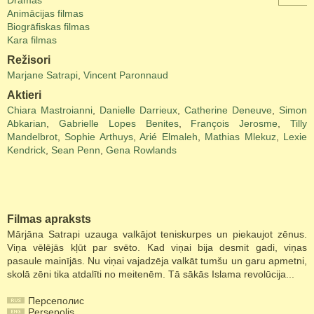
Drāmas
Animācijas filmas
Biogrāfiskas filmas
Kara filmas
Režisori
Marjane Satrapi
,
Vincent Paronnaud
Aktieri
Chiara Mastroianni
,
Danielle Darrieux
,
Catherine Deneuve
,
Simon
Abkarian
,
Gabrielle Lopes Benites
,
François Jerosme
,
Tilly
Mandelbrot
,
Sophie Arthuys
,
Arié Elmaleh
,
Mathias Mlekuz
,
Lexie
Kendrick
,
Sean Penn
,
Gena Rowlands
Filmas apraksts
Mārjāna Satrapi uzauga valkājot teniskurpes un piekaujot zēnus.
Viņa vēlējās kļūt par svēto. Kad viņai bija desmit gadi, viņas
pasaule mainījās. Nu viņai vajadzēja valkāt tumšu un garu apmetni,
skolā zēni tika atdalīti no meitenēm. Tā sākās Islama revolūcija...
Персеполис
Persepolis