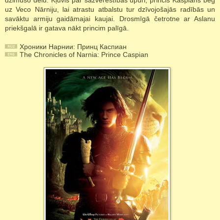
dzimušo dēlu. Kļuvis par sazvērestības upuri, princis Kaspiāns bēg
uz Veco Nārniju, lai atrastu atbalstu tur dzīvojošajās radībās un
savāktu armiju gaidāmajai kaujai. Drosmīgā četrotne ar Aslanu
priekšgalā ir gatava nākt princim palīgā.
Хроники Нарнии: Принц Каспиан
The Chronicles of Narnia: Prince Caspian