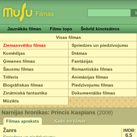
Jaunākās filmas
Filmu tops
Šobrīd kinoteātros
Visas filmas
Ziemassvētku filmas
Spriedzes un piedzīvojumu
Komēdijas
Drāmas
Ģimenes filmas
Fantāzijas
Šausmu filmas
Romantiskās filmas
Trilleris
Animācijas filmas
Biogrāfiskas filmas
Piedzīvojumu filmas
Zinātniskā fantastika
Dokumentālās filmas
Mūzikls
Narnijas hronikas: Princis Kaspians
(2008)
Filmas apraksts
Kadri no filmas
Žanrs
IMDB:
6.5