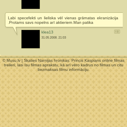
Labi specefekti un lieliska vēl vienas grāmatas ekranizācija
.Protams savs nopelns arī aktieriem.Man patika
klea13
31.05.2008. 21:03
© Musu.lv | Skaties Narnijas hronikas: Princis Kaspians online filmas
treileri, lasi īsu filmas aprakstu, kā arī vēro kadrus no filmas un citu
bezmaksas filmu informāciju.