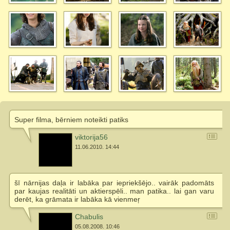
Super filma, bērniem noteikti patiks
viktorija56
11.06.2010. 14:44
šī nārnijas daļa ir labāka par iepriekšējo.. vairāk padomāts
par kaujas realitāti un aktierspēli.. man patika.. lai gan varu
derēt, ka grāmata ir labāka kā vienmeŗ
Chabulis
05.08.2008. 10:46