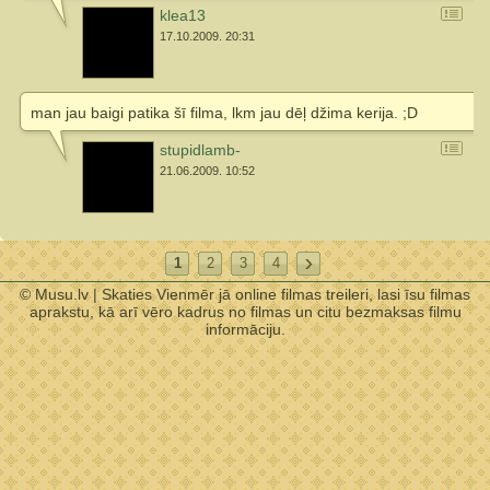
klea13
17.10.2009. 20:31
man jau baigi patika šī filma, lkm jau dēļ džima kerija. ;D
stupidlamb-
21.06.2009. 10:52
1
2
3
4
© Musu.lv | Skaties Vienmēr jā online filmas treileri, lasi īsu filmas
aprakstu, kā arī vēro kadrus no filmas un citu bezmaksas filmu
informāciju.