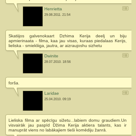
Henrietta
29.08.2011. 21:54
Skatiijos galvenokaart Dzhima Kerija deelj un biju
apmierinaata - filma, kaa jau visas, kuraas piedalaas Kerijs,
lieliska - smiekliiga, jautra, ar aizraujoshu sizhetu
Dwinite
28.07.2010. 18:56
forša.
Laridae
25.04.2010. 09:19
Lieliska filma ar spēcīgu sižetu...labiem domu graudiem.Un
visvairāk jau paspīd Džima Kerija aktiera talants, kas ir
manuprāt viens no labākajiem tieši komēdiju žanrā.