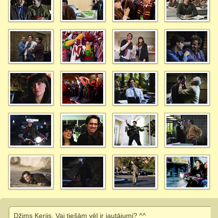
Džims Kerijs. Vai tiešām vēl ir jautājumi? ^^