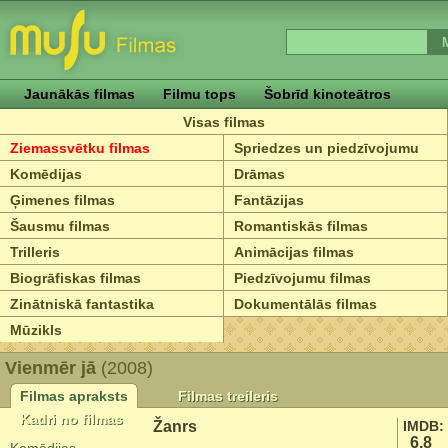
Jaunākās filmas
Filmu tops
Šobrīd kinoteātros
Visas filmas
Ziemassvētku filmas
Spriedzes un piedzīvojumu
Komēdijas
Drāmas
Ģimenes filmas
Fantāzijas
Šausmu filmas
Romantiskās filmas
Trilleris
Animācijas filmas
Biogrāfiskas filmas
Piedzīvojumu filmas
Zinātniskā fantastika
Dokumentālās filmas
Mūzikls
Vienmēr jā
(2008)
Filmas apraksts
Filmas treileris
Kadri no filmas
Žanrs
IMDB:
6.8