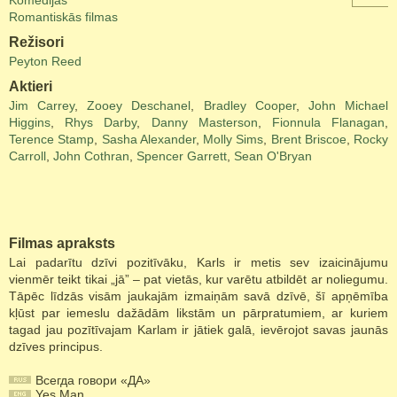
Komēdijas
Romantiskās filmas
Režisori
Peyton Reed
Aktieri
Jim Carrey
,
Zooey Deschanel
,
Bradley Cooper
,
John Michael
Higgins
,
Rhys Darby
,
Danny Masterson
,
Fionnula Flanagan
,
Terence Stamp
,
Sasha Alexander
,
Molly Sims
,
Brent Briscoe
,
Rocky
Carroll
,
John Cothran
,
Spencer Garrett
,
Sean O'Bryan
Filmas apraksts
Lai padarītu dzīvi pozitīvāku, Karls ir metis sev izaicinājumu
vienmēr teikt tikai „jā” – pat vietās, kur varētu atbildēt ar noliegumu.
Tāpēc līdzās visām jaukajām izmaiņām savā dzīvē, šī apņēmība
kļūst par iemeslu dažādām likstām un pārpratumiem, ar kuriem
tagad jau pozītīvajam Karlam ir jātiek galā, ievērojot savas jaunās
dzīves principus.
Всегда говори «ДА»
Yes Man