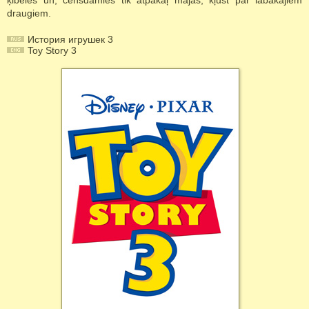
ķibelēs un, censdamies tik atpakaļ mājās, kļūst par labākajiem
draugiem.
История игрушек 3
Toy Story 3