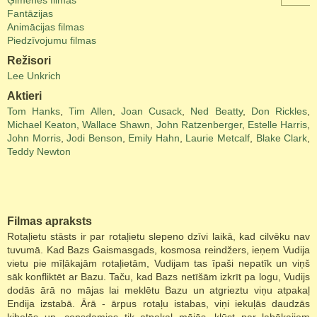
Ģimenes filmas
Fantāzijas
Animācijas filmas
Piedzīvojumu filmas
Režisori
Lee Unkrich
Aktieri
Tom Hanks
,
Tim Allen
,
Joan Cusack
,
Ned Beatty
,
Don Rickles
,
Michael Keaton
,
Wallace Shawn
,
John Ratzenberger
,
Estelle Harris
,
John Morris
,
Jodi Benson
,
Emily Hahn
,
Laurie Metcalf
,
Blake Clark
,
Teddy Newton
Filmas apraksts
Rotaļietu stāsts ir par rotaļietu slepeno dzīvi laikā, kad cilvēku nav
tuvumā. Kad Bazs Gaismasgads, kosmosa reindžers, ieņem Vudija
vietu pie mīļākajām rotaļietām, Vudijam tas īpaši nepatīk un viņš
sāk konfliktēt ar Bazu. Taču, kad Bazs netīšām izkrīt pa logu, Vudijs
dodās ārā no mājas lai meklētu Bazu un atgrieztu viņu atpakaļ
Endija izstabā. Ārā - ārpus rotaļu istabas, viņi iekuļās daudzās