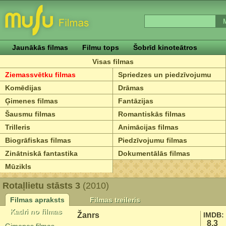
Jaunākās filmas
Filmu tops
Šobrīd kinoteātros
Visas filmas
Ziemassvētku filmas
Spriedzes un piedzīvojumu
Komēdijas
Drāmas
Ģimenes filmas
Fantāzijas
Šausmu filmas
Romantiskās filmas
Trilleris
Animācijas filmas
Biogrāfiskas filmas
Piedzīvojumu filmas
Zinātniskā fantastika
Dokumentālās filmas
Mūzikls
Rotaļlietu stāsts 3
(2010)
Filmas apraksts
Filmas treileris
Kadri no filmas
Žanrs
IMDB:
8.3