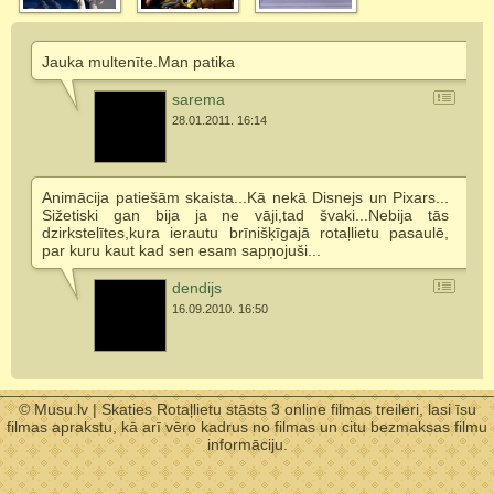
Jauka multenīte.Man patika
sarema
28.01.2011. 16:14
Animācija patiešām skaista...Kā nekā Disnejs un Pixars...
Sižetiski gan bija ja ne vāji,tad švaki...Nebija tās
dzirkstelītes,kura ierautu brīnišķīgajā rotaļlietu pasaulē,
par kuru kaut kad sen esam sapņojuši...
dendijs
16.09.2010. 16:50
© Musu.lv | Skaties Rotaļlietu stāsts 3 online filmas treileri, lasi īsu
filmas aprakstu, kā arī vēro kadrus no filmas un citu bezmaksas filmu
informāciju.