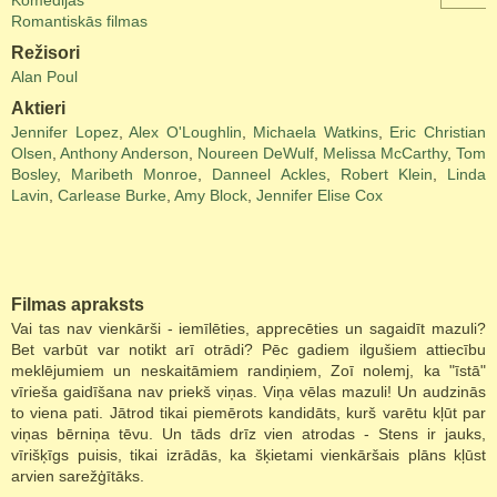
Komēdijas
Romantiskās filmas
Režisori
Alan Poul
Aktieri
Jennifer Lopez
,
Alex O'Loughlin
,
Michaela Watkins
,
Eric Christian
Olsen
,
Anthony Anderson
,
Noureen DeWulf
,
Melissa McCarthy
,
Tom
Bosley
,
Maribeth Monroe
,
Danneel Ackles
,
Robert Klein
,
Linda
Lavin
,
Carlease Burke
,
Amy Block
,
Jennifer Elise Cox
Filmas apraksts
Vai tas nav vienkārši - iemīlēties, apprecēties un sagaidīt mazuli?
Bet varbūt var notikt arī otrādi? Pēc gadiem ilgušiem attiecību
meklējumiem un neskaitāmiem randiņiem, Zoī nolemj, ka "īstā"
vīrieša gaidīšana nav priekš viņas. Viņa vēlas mazuli! Un audzinās
to viena pati. Jātrod tikai piemērots kandidāts, kurš varētu kļūt par
viņas bērniņa tēvu. Un tāds drīz vien atrodas - Stens ir jauks,
vīrišķīgs puisis, tikai izrādās, ka šķietami vienkāršais plāns kļūst
arvien sarežģītāks.