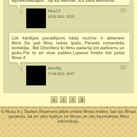
ieprieksteiktajam...nju ka vienmer JLo sava elementa.
klea13
16.05.2010. 15:01
Lūk kārtējais pierādījums kāda nozīme ir aktieriem
filmā...Da pati filma nekas īpašs...Parasta romantiska
komēdija...Bet Dženifera šo filmu padarīja ļoti patīkamu un
jauku.Par to arī viņai paldies.Lopezai 5nieks bet pašai
filmai 4
dendijs
27.04.2010. 19:47
1
2
3
© Musu.lv | Skaties Rezerves plāns online filmas treileri, lasi īsu filmas
aprakstu, kā arī vēro kadrus no filmas un citu bezmaksas filmu
informāciju.