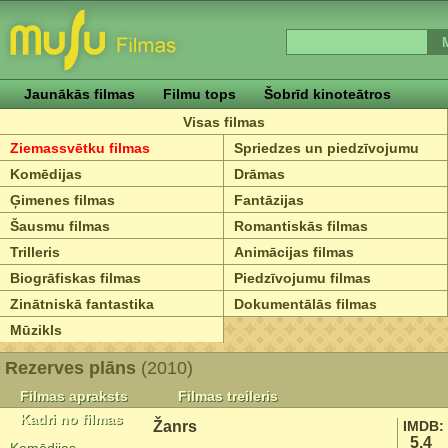
Jaunākās filmas
Filmu tops
Šobrīd kinoteātros
Visas filmas
Ziemassvētku filmas
Spriedzes un piedzīvojumu
Komēdijas
Drāmas
Ģimenes filmas
Fantāzijas
Šausmu filmas
Romantiskās filmas
Trilleris
Animācijas filmas
Biogrāfiskas filmas
Piedzīvojumu filmas
Zinātniskā fantastika
Dokumentālās filmas
Mūzikls
Rezerves plāns
(2010)
Filmas apraksts
Filmas treileris
Kadri no filmas
Žanrs
IMDB:
5.4