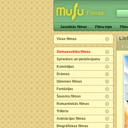
Jaunākās filmas
Filmu tops
Film
Lie
Visas filmas
Fi
Ziemassvētku filmas
Spriedzes un piedzīvojumu
Komēdijas
Drāmas
Ģimenes filmas
Fantāzijas
Šausmu filmas
Romantiskās filmas
Trilleris
Animācijas filmas
Biogrāfiskas filmas