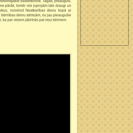
 veiksmīgākie basketbolisti. Tagad, pieauguši,
i ne pārāk, tomēr visi joprojām labi draugi un
aikus, nosvinot Neatkarības dienu kopā ar
r bērnības dienu atmiņām, nu jau pieaugušie
oti, ka par viņiem jābrīnās pat viņu bērniem.