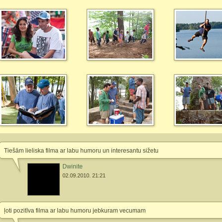
Tiešām lieliska filma ar labu humoru un interesantu sižetu
Dwinite
02.09.2010. 21:21
ļoti pozitīva filma ar labu humoru jebkuram vecumam