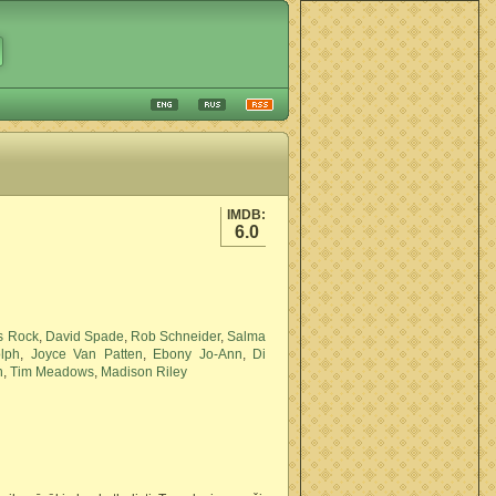
IMDB:
6.0
s Rock
,
David Spade
,
Rob Schneider
,
Salma
lph
,
Joyce Van Patten
,
Ebony Jo-Ann
,
Di
n
,
Tim Meadows
,
Madison Riley