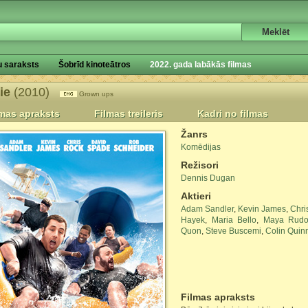
u saraksts
Šobrīd kinoteātros
2022. gada labākās filmas
lie
(2010)
Grown ups
lmas apraksts
Filmas treileris
Kadri no filmas
Žanrs
Komēdijas
Režisori
Dennis Dugan
Aktieri
Adam Sandler
,
Kevin James
,
Chri
Hayek
,
Maria Bello
,
Maya Rudo
Quon
,
Steve Buscemi
,
Colin Quin
Filmas apraksts