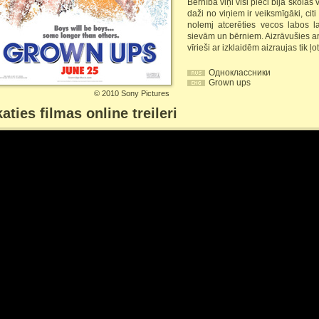
Bērnībā viņi visi pieci bija skolas
daži no viņiem ir veiksmīgāki, cit
nolemj atcerēties vecos labos l
sievām un bērniem. Aizrāvušies a
vīrieši ar izklaidēm aizraujas tik ļ
Одноклассники
Grown ups
©
2010 Sony Pictures
aties filmas online treileri