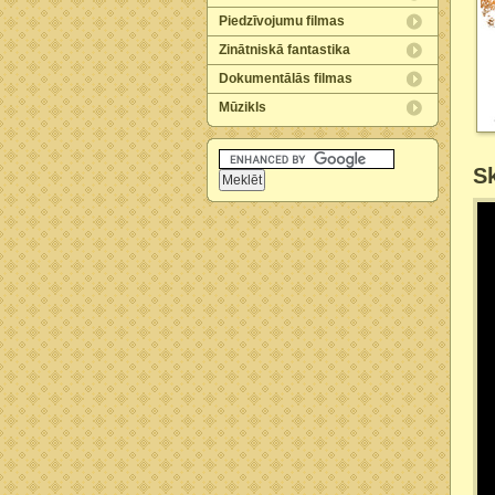
Piedzīvojumu filmas
Zinātniskā fantastika
Dokumentālās filmas
Mūzikls
Sk