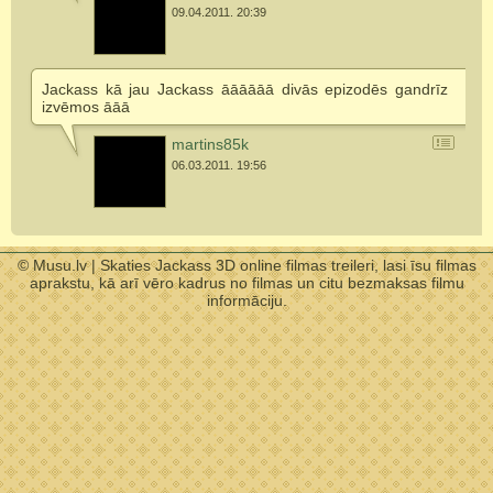
09.04.2011. 20:39
Jackass kā jau Jackass āāāāāā divās epizodēs gandrīz
izvēmos āāā
martins85k
06.03.2011. 19:56
© Musu.lv | Skaties Jackass 3D online filmas treileri, lasi īsu filmas
aprakstu, kā arī vēro kadrus no filmas un citu bezmaksas filmu
informāciju.