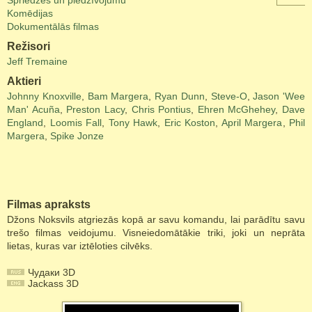
Spriedzes un piedzīvojumu
Komēdijas
Dokumentālās filmas
Režisori
Jeff Tremaine
Aktieri
Johnny Knoxville
,
Bam Margera
,
Ryan Dunn
,
Steve-O
,
Jason 'Wee
Man' Acuña
,
Preston Lacy
,
Chris Pontius
,
Ehren McGhehey
,
Dave
England
,
Loomis Fall
,
Tony Hawk
,
Eric Koston
,
April Margera
,
Phil
Margera
,
Spike Jonze
Filmas apraksts
Džons Noksvils atgriezās kopā ar savu komandu, lai parādītu savu
trešo filmas veidojumu. Visneiedomātākie triki, joki un neprāta
lietas, kuras var iztēloties cilvēks.
Чудаки 3D
Jackass 3D