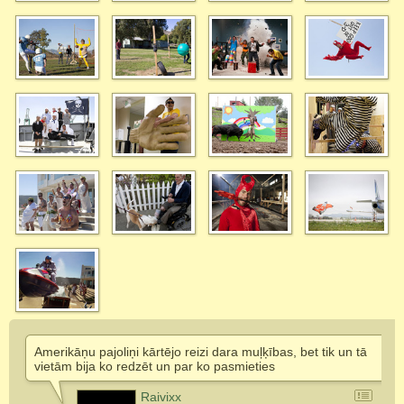
Amerikāņu pajoliņi kārtējo reizi dara muļķības, bet tik un tā
vietām bija ko redzēt un par ko pasmieties
Raivixx