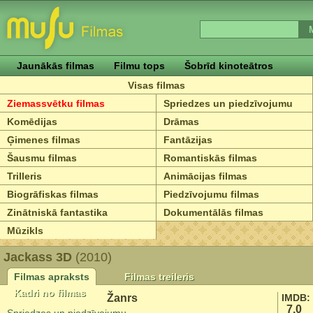
Jaunākās filmas
Filmu tops
Šobrīd kinoteātros
Visas filmas
Ziemassvētku filmas
Spriedzes un piedzīvojumu
Komēdijas
Drāmas
Ģimenes filmas
Fantāzijas
Šausmu filmas
Romantiskās filmas
Trilleris
Animācijas filmas
Biogrāfiskas filmas
Piedzīvojumu filmas
Zinātniskā fantastika
Dokumentālās filmas
Mūzikls
Jackass 3D
(2010)
Filmas apraksts
Filmas treileris
Kadri no filmas
Žanrs
IMDB:
7.0