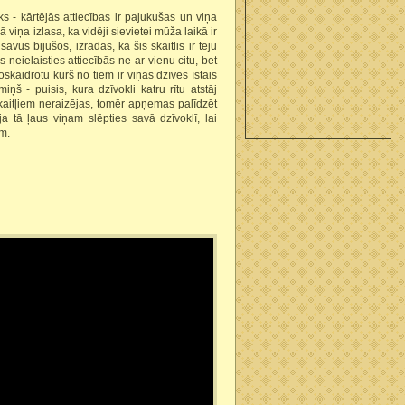
s - kārtējās attiecības ir pajukušas un viņa
 viņa izlasa, ka vidēji sievietei mūža laikā ir
 savus bijušos, izrādās, ka šis skaitlis ir teju
s neielaisties attiecībās ne ar vienu citu, bet
skaidrotu kurš no tiem ir viņas dzīves īstais
imiņš - puisis, kura dzīvokli katru rītu atstāj
kaitļiem neraizējas, tomēr apņemas palīdzēt
ja tā ļaus viņam slēpties savā dzīvoklī, lai
ēm.