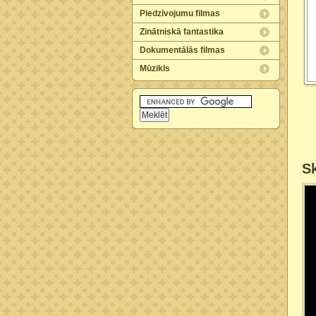
Piedzīvojumu filmas
Zinātniskā fantastika
Dokumentālās filmas
Mūzikls
Sk