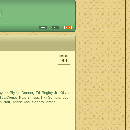
IMDB:
6.1
aynor
,
Blythe Danner
,
Ed Begley Jr.
,
Oliver
liza Coupe
,
Kate Simses
,
Tika Sumpter
,
Joel
s Pratt
,
Denise Vasi
,
Sondra James