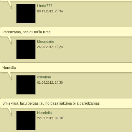
Linda777
08.12.2013. 23:34
Paredzama, bet ļoti forša filma
bloondiine
26.05.2012. 12:24
Normāla
osealina
01.04.2012. 14:30
Smieklīga, taču beigas jau no paša sākuma bija paredzamas
Henrietta
22.02.2012. 09:16