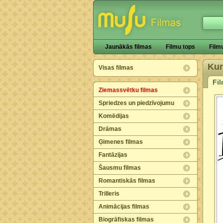
Jaunākās filmas
Filmu tops
Film
Kur
Visas filmas
Fi
Ziemassvētku filmas
Spriedzes un piedzīvojumu
Komēdijas
Drāmas
Ģimenes filmas
Fantāzijas
Šausmu filmas
Romantiskās filmas
Trilleris
Animācijas filmas
Biogrāfiskas filmas