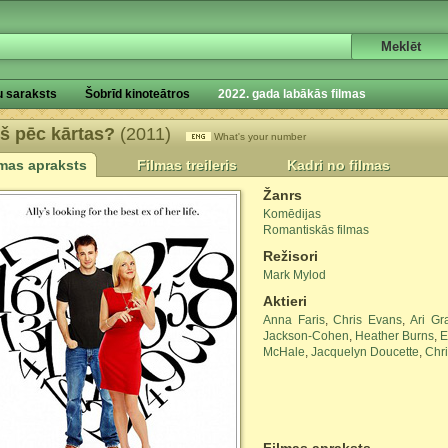
u saraksts
Šobrīd kinoteātros
2022. gada labākās filmas
š pēc kārtas?
(2011)
What's your number
lmas apraksts
Filmas treileris
Kadri no filmas
Žanrs
Komēdijas
Romantiskās filmas
Režisori
Mark Mylod
Aktieri
Anna Faris
,
Chris Evans
,
Ari Gr
Jackson-Cohen
,
Heather Burns
,
E
McHale
,
Jacquelyn Doucette
,
Chri