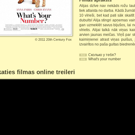
Filmas apraksts
Alijas dzīve nav nekāds rožu lauk
tiek atlaista no darba. Kādā žurnālā
10 vīrieši, bet kad pati sāk skaitīt
dubults! Alija stingri apņemas vair
gan uzmeklēt savus bijušos, lai no
vīrietis. Alijai talkā nāk viņas ka
arvien jaunas meičas. Viņš par s
kaimiņienei atrast viņas puišus, 
©
2011 20th Century Fox
izvairītos no paša gultas biedren
Сколько у тебя?
What's your number
aties filmas online treileri