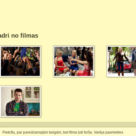
dri no filmas
Piekrītu, par paredzamajām beigām, bet filma ļoti forša. Varēja pasmieties