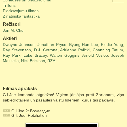
Spriedzes un piedzīvojumu
Trilleris
Piedzīvojumu filmas
Zinātniskā fantastika
Režisori
Jon M. Chu
Aktieri
Dwayne Johnson
,
Jonathan Pryce
,
Byung-Hun Lee
,
Elodie Yung
,
Ray Stevenson
,
D.J. Cotrona
,
Adrianne Palicki
,
Channing Tatum
,
Ray Park
,
Luke Bracey
,
Walton Goggins
,
Arnold Vosloo
,
Joseph
Mazzello
,
Nick Erickson
,
RZA
Filmas apraksts
G.I.Joe komanda atgriežas! Viņiem jāstājas pretī Zartanam, viņa
sabiedrotajiem un pasaules valstu līderiem, kurus tas pakļāvis.
G.I.Joe 2: Возмездие
G.I. Joe: Retaliation