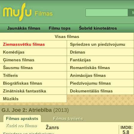
Jaunākās filmas
Filmu tops
Šobrīd kinoteātros
Visas filmas
Ziemassvētku filmas
Spriedzes un piedzīvojumu
Komēdijas
Drāmas
Ģimenes filmas
Fantāzijas
Šausmu filmas
Romantiskās filmas
Trilleris
Animācijas filmas
Biogrāfiskas filmas
Piedzīvojumu filmas
Zinātniskā fantastika
Dokumentālās filmas
Mūzikls
G.I. Joe 2: Atriebība
(2013)
Filmas apraksts
Filmas treileris
Kadri no filmas
Žanrs
IMDB:
5.8