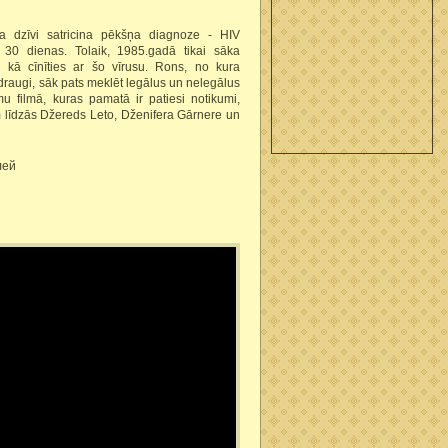
 dzīvi satricina pēkšņa diagnoze - HIV
s 30 dienas. Tolaik, 1985.gadā tikai sāka
, kā cīnīties ar šo vīrusu. Rons, no kura
draugi, sāk pats meklēt legālus un nelegālus
u filmā, kuras pamatā ir patiesi notikumi,
 līdzās Džereds Leto, Dženifera Gārnere un
лей