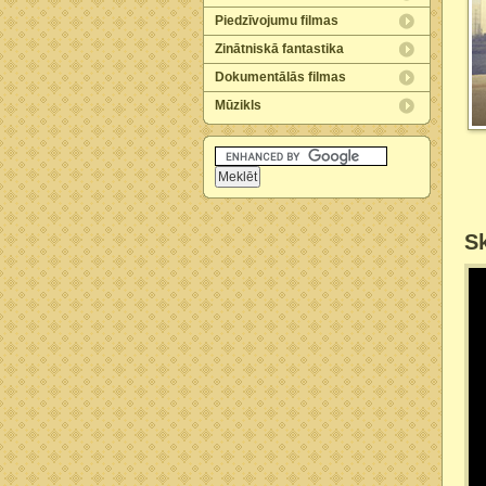
Piedzīvojumu filmas
Zinātniskā fantastika
Dokumentālās filmas
Mūzikls
Sk