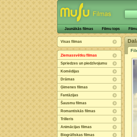
Jaunākās filmas
Filmu tops
Film
Dal
Visas filmas
Fi
Ziemassvētku filmas
Spriedzes un piedzīvojumu
Komēdijas
Drāmas
Ģimenes filmas
Fantāzijas
Šausmu filmas
Romantiskās filmas
Trilleris
Animācijas filmas
Biogrāfiskas filmas