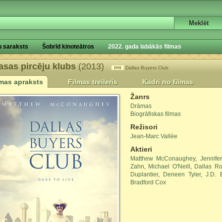
u saraksts
Šobrīd kinoteātros
2022. gada labākās filmas
asas pircēju klubs
(2013)
Dallas Buyers Club
lmas apraksts
Filmas treileris
Kadri no filmas
Žanrs
Drāmas
Biogrāfiskas filmas
Režisori
Jean-Marc Vallée
Aktieri
Matthew McConaughey
,
Jennife
Zahn
,
Michael O'Neill
,
Dallas Ro
Duplantier
,
Deneen Tyler
,
J.D. 
Bradford Cox