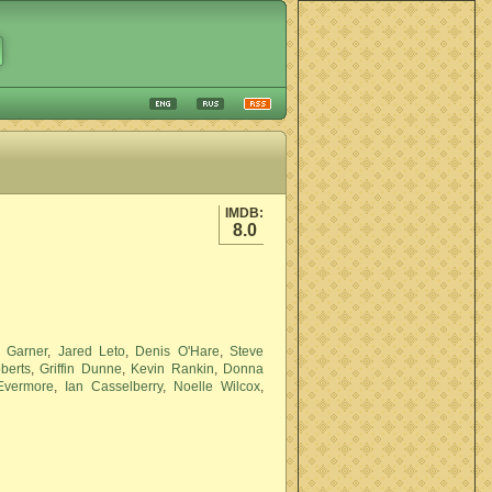
IMDB:
8.0
r Garner
,
Jared Leto
,
Denis O'Hare
,
Steve
berts
,
Griffin Dunne
,
Kevin Rankin
,
Donna
Evermore
,
Ian Casselberry
,
Noelle Wilcox
,