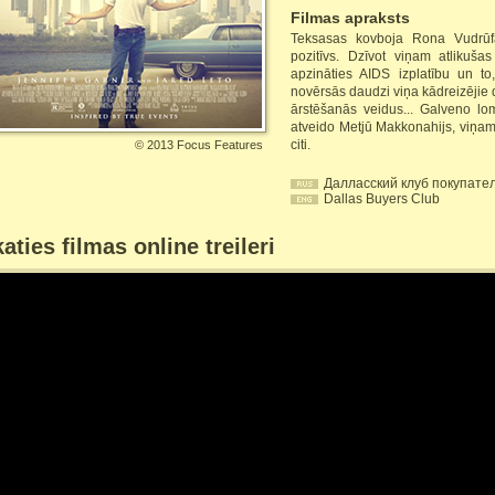
Filmas apraksts
Teksasas kovboja Rona Vudrūfa
pozitīvs. Dzīvot viņam atlikuša
apzināties AIDS izplatību un to
novērsās daudzi viņa kādreizējie 
ārstēšanās veidus... Galveno lom
atveido Metjū Makkonahijs, viņam
citi.
©
2013 Focus Features
Далласский клуб покупате
Dallas Buyers Club
aties filmas online treileri