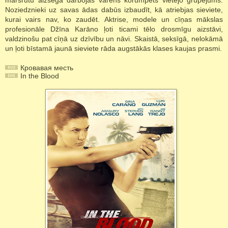
maršrutu aizsegā darbojas varens korumpēts vietējo grupējums.
Noziedznieki uz savas ādas dabūs izbaudīt, kā atriebjas sieviete,
kurai vairs nav, ko zaudēt. Aktrise, modele un cīņas mākslas
profesionāle Džīna Karāno ļoti ticami tēlo drosmīgu aizstāvi,
valdzinošu pat cīņā uz dzīvību un nāvi. Skaistā, seksīgā, nelokāmā
un ļoti bīstamā jaunā sieviete rāda augstākās klases kaujas prasmi.
Кровавая месть
In the Blood