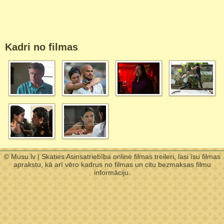
Kadri no filmas
© Musu.lv | Skaties Asinsatriebība online filmas treileri, lasi īsu filmas
aprakstu, kā arī vēro kadrus no filmas un citu bezmaksas filmu
informāciju.