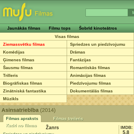
Jaunākās filmas
Filmu tops
Šobrīd kinoteātros
Visas filmas
Ziemassvētku filmas
Spriedzes un piedzīvojumu
Komēdijas
Drāmas
Ģimenes filmas
Fantāzijas
Šausmu filmas
Romantiskās filmas
Trilleris
Animācijas filmas
Biogrāfiskas filmas
Piedzīvojumu filmas
Zinātniskā fantastika
Dokumentālās filmas
Mūzikls
Asinsatriebība
(2014)
Filmas apraksts
Filmas treileris
Kadri no filmas
Žanrs
IMDB:
5.8