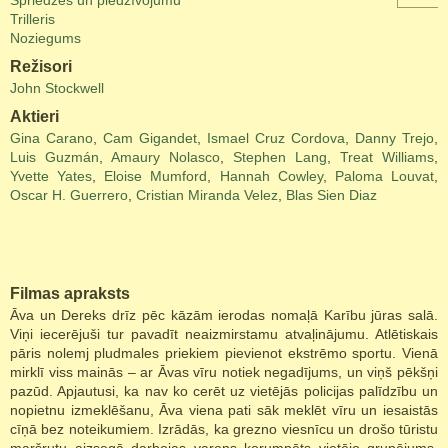
Spriedzes un piedzīvojumu
Trilleris
Noziegums
Režisori
John Stockwell
Aktieri
Gina Carano
,
Cam Gigandet
,
Ismael Cruz Cordova
,
Danny Trejo
,
Luis Guzmán
,
Amaury Nolasco
,
Stephen Lang
,
Treat Williams
,
Yvette Yates
,
Eloise Mumford
,
Hannah Cowley
,
Paloma Louvat
,
Oscar H. Guerrero
,
Cristian Miranda Velez
,
Blas Sien Diaz
Filmas apraksts
Āva un Dereks drīz pēc kāzām ierodas nomaļā Karību jūras salā.
Viņi iecerējuši tur pavadīt neaizmirstamu atvaļinājumu. Atlētiskais
pāris nolemj pludmales priekiem pievienot ekstrēmo sportu. Vienā
mirklī viss mainās – ar Āvas vīru notiek negadījums, un viņš pēkšņi
pazūd. Apjautusi, ka nav ko cerēt uz vietējās policijas palīdzību un
nopietnu izmeklēšanu, Āva viena pati sāk meklēt vīru un iesaistās
cīņā bez noteikumiem. Izrādās, ka grezno viesnīcu un drošo tūristu