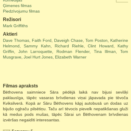
Komēdijas
Ģimenes filmas
Piedzīvojumu filmas
Režisori
Mark Griffiths
Aktieri
Dave Thomas
,
Faith Ford
,
Daveigh Chase
,
Tom Poston
,
Katherine
Helmond
,
Sammy Kahn
,
Richard Riehle
,
Clint Howard
,
Kathy
Griffin
,
John Larroquette
,
Rodman Flender
,
Tina Illman
,
Tom
Musgrave
,
Joel Hurt Jones
,
Elizabeth Warner
Filmas apraksts
Bēthovena saimniece Sāra pēdējā laikā nav bijusi sevišķi
paklausīga, tāpēc vasaras brīvdienas viņai jāpavada pie tēvoča
Kviksilverā. Kopā ar Sāru Bēthovens kāpj autobusā un dodas uz
bijušo ogļraču pilsētiņu. Taču arī tēvocis pievelk nepatikšanas gluži
kā medus pods mušas, tāpēc Sārai un Bēthovenam brīvdienas
izvēršas negaidīti interesantas.