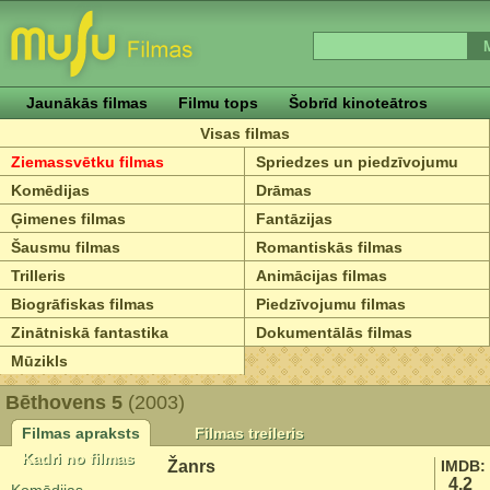
Jaunākās filmas
Filmu tops
Šobrīd kinoteātros
Visas filmas
Ziemassvētku filmas
Spriedzes un piedzīvojumu
Komēdijas
Drāmas
Ģimenes filmas
Fantāzijas
Šausmu filmas
Romantiskās filmas
Trilleris
Animācijas filmas
Biogrāfiskas filmas
Piedzīvojumu filmas
Zinātniskā fantastika
Dokumentālās filmas
Mūzikls
Bēthovens 5
(2003)
Filmas apraksts
Filmas treileris
Kadri no filmas
Žanrs
IMDB:
4.2