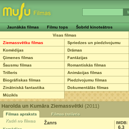
Jaunākās filmas
Filmu tops
Šobrīd kinoteātros
Visas filmas
Ziemassvētku filmas
Spriedzes un piedzīvojumu
Komēdijas
Drāmas
Ģimenes filmas
Fantāzijas
Šausmu filmas
Romantiskās filmas
Trilleris
Animācijas filmas
Biogrāfiskas filmas
Piedzīvojumu filmas
Zinātniskā fantastika
Dokumentālās filmas
Mūzikls
Harolda un Kumāra Ziemassvētki
(2011)
Filmas apraksts
Filmas treileris
Kadri no filmas
Žanrs
IMDB:
6.3