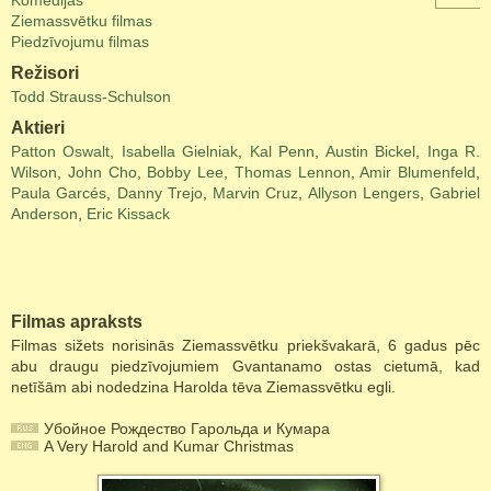
Komēdijas
Ziemassvētku filmas
Piedzīvojumu filmas
Režisori
Todd Strauss-Schulson
Aktieri
Patton Oswalt
,
Isabella Gielniak
,
Kal Penn
,
Austin Bickel
,
Inga R.
Wilson
,
John Cho
,
Bobby Lee
,
Thomas Lennon
,
Amir Blumenfeld
,
Paula Garcés
,
Danny Trejo
,
Marvin Cruz
,
Allyson Lengers
,
Gabriel
Anderson
,
Eric Kissack
Filmas apraksts
Filmas sižets norisinās Ziemassvētku priekšvakarā, 6 gadus pēc
abu draugu piedzīvojumiem Gvantanamo ostas cietumā, kad
netīšām abi nodedzina Harolda tēva Ziemassvētku egli.
Убойное Рождество Гарольда и Кумара
A Very Harold and Kumar Christmas