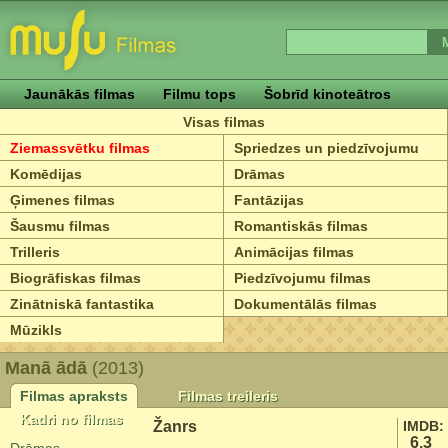
Jaunākās filmas
Filmu tops
Šobrīd kinoteātros
Visas filmas
Ziemassvētku filmas
Spriedzes un piedzīvojumu
Komēdijas
Drāmas
Ģimenes filmas
Fantāzijas
Šausmu filmas
Romantiskās filmas
Trilleris
Animācijas filmas
Biogrāfiskas filmas
Piedzīvojumu filmas
Zinātniskā fantastika
Dokumentālās filmas
Mūzikls
Manā ādā
(2013)
Filmas apraksts
Filmas treileris
Kadri no filmas
Žanrs
IMDB:
6.3