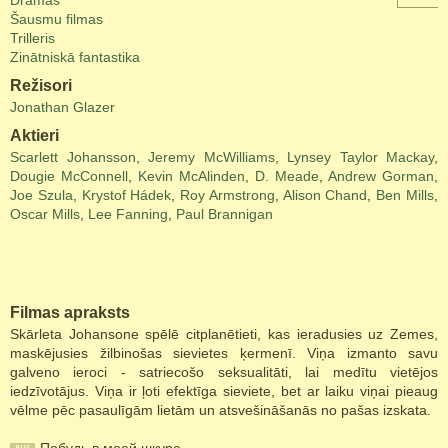
Drāmas
Šausmu filmas
Trilleris
Zinātniskā fantastika
Režisori
Jonathan Glazer
Aktieri
Scarlett Johansson
,
Jeremy McWilliams
,
Lynsey Taylor Mackay
,
Dougie McConnell
,
Kevin McAlinden
,
D. Meade
,
Andrew Gorman
,
Joe Szula
,
Krystof Hádek
,
Roy Armstrong
,
Alison Chand
,
Ben Mills
,
Oscar Mills
,
Lee Fanning
,
Paul Brannigan
Filmas apraksts
Skārleta Johansone spēlē citplanētieti, kas ieradusies uz Zemes,
maskējusies žilbinošas sievietes ķermenī. Viņa izmanto savu
galveno ieroci - satriecošo seksualitāti, lai medītu vietējos
iedzīvotājus. Viņa ir ļoti efektīga sieviete, bet ar laiku viņai pieaug
vēlme pēc pasaulīgām lietām un atsvešināšanās no pašas izskata.