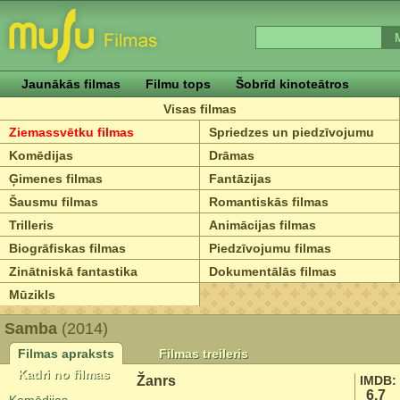
Jaunākās filmas
Filmu tops
Šobrīd kinoteātros
Visas filmas
Ziemassvētku filmas
Spriedzes un piedzīvojumu
Komēdijas
Drāmas
Ģimenes filmas
Fantāzijas
Šausmu filmas
Romantiskās filmas
Trilleris
Animācijas filmas
Biogrāfiskas filmas
Piedzīvojumu filmas
Zinātniskā fantastika
Dokumentālās filmas
Mūzikls
Samba
(2014)
Filmas apraksts
Filmas treileris
Kadri no filmas
Žanrs
IMDB:
6.7