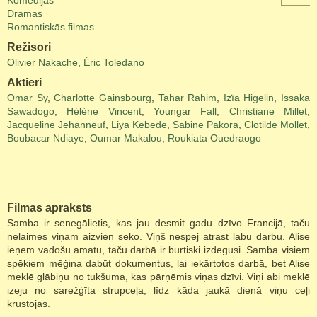
Komēdijas
Drāmas
Romantiskās filmas
Režisori
Olivier Nakache
,
Éric Toledano
Aktieri
Omar Sy
,
Charlotte Gainsbourg
,
Tahar Rahim
,
Izïa Higelin
,
Issaka
Sawadogo
,
Hélène Vincent
,
Youngar Fall
,
Christiane Millet
,
Jacqueline Jehanneuf
,
Liya Kebede
,
Sabine Pakora
,
Clotilde Mollet
,
Boubacar Ndiaye
,
Oumar Makalou
,
Roukiata Ouedraogo
Filmas apraksts
Samba ir senegālietis, kas jau desmit gadu dzīvo Francijā, taču
nelaimes viņam aizvien seko. Viņš nespēj atrast labu darbu. Alise
ieņem vadošu amatu, taču darbā ir burtiski izdegusi. Samba visiem
spēkiem mēģina dabūt dokumentus, lai iekārtotos darbā, bet Alise
meklē glābiņu no tukšuma, kas pārņēmis viņas dzīvi. Viņi abi meklē
izeju no sarežģīta strupceļa, līdz kāda jaukā dienā viņu ceļi
krustojas.