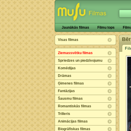
Jaunākās filmas
Filmu tops
Film
Bēr
Visas filmas
Fi
Ziemassvētku filmas
Spriedzes un piedzīvojumu
Komēdijas
Drāmas
Ģimenes filmas
Fantāzijas
Šausmu filmas
Romantiskās filmas
Trilleris
Animācijas filmas
Biogrāfiskas filmas