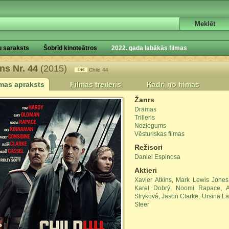
u saraksts
Šobrīd kinoteātros
2022. gada labākās filmas
ns Nr. 44
(2015)
Child 44
lmas apraksts
Filmas treileris
Kadri no filmas
Žanrs
Drāmas
Trilleris
Noziegums
Vēsturiskas filmas
Režisori
Daniel Espinosa
Aktieri
Xavier Atkins
,
Mark Lewis Jones
Karel Dobrý
,
Noomi Rapace
,
Stryková
,
Jason Clarke
,
Ursina La
Steer