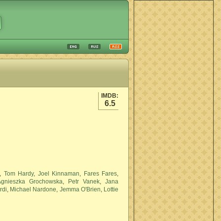
IMDB:
6.5
,
Tom Hardy
,
Joel Kinnaman
,
Fares Fares
,
Agnieszka Grochowska
,
Petr Vanek
,
Jana
rdi
,
Michael Nardone
,
Jemma O'Brien
,
Lottie