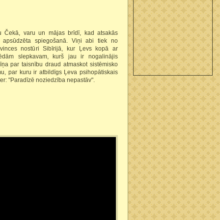
 Čekā, varu un mājas brīdī, kad atsakās
 apsūdzēta spiegošanā. Viņi abi tiek no
vinces nostūri Sibīrijā, kur Ļevs kopā ar
dām slepkavam, kurš jau ir nogalinājis
cīņa par taisnību draud atmaskot sistēmisko
 par kuru ir atbildīgs Ļeva psihopātiskais
ver: "Paradīzē noziedzība nepastāv".