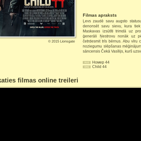
Filmas apraksts
Ļevs zaudē savu augsto statusu
denonsēt savu sievu, kura tiek
Maskavas izsūtīti trimdā uz pro
ģenerāli Ņestrovu nonāk uz pē
četrdesmit trīs bērnus. Abu vīru 
©
2015 Lionsgate
noziegumu slēpšanas mēģinājumu,
sāncensis Čekā Vasīlijs, kurš uzs
Номер 44
Child 44
aties filmas online treileri