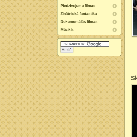
Piedzīvojumu filmas
Zinātniskā fantastika
Dokumentālās filmas
Mūzikls
Sk