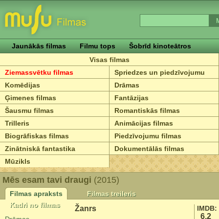
Jaunākās filmas
Filmu tops
Šobrīd kinoteātros
Visas filmas
Ziemassvētku filmas
Spriedzes un piedzīvojumu
Komēdijas
Drāmas
Ģimenes filmas
Fantāzijas
Šausmu filmas
Romantiskās filmas
Trilleris
Animācijas filmas
Biogrāfiskas filmas
Piedzīvojumu filmas
Zinātniskā fantastika
Dokumentālās filmas
Mūzikls
Mēs esam tavi draugi
(2015)
Filmas apraksts
Filmas treileris
Kadri no filmas
Žanrs
IMDB:
6.2