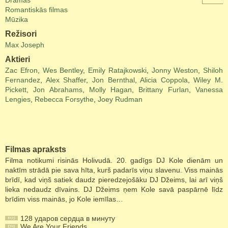
Drāmas
Romantiskās filmas
Mūzika
Režisori
Max Joseph
Aktieri
Zac Efron
,
Wes Bentley
,
Emily Ratajkowski
,
Jonny Weston
,
Shiloh
Fernandez
,
Alex Shaffer
,
Jon Bernthal
,
Alicia Coppola
,
Wiley M.
Pickett
,
Jon Abrahams
,
Molly Hagan
,
Brittany Furlan
,
Vanessa
Lengies
,
Rebecca Forsythe
,
Joey Rudman
Filmas apraksts
Filma notikumi risinās Holivudā. 20. gadīgs DJ Kole dienām un
naktīm strādā pie sava hīta, kurš padarīs viņu slavenu. Viss mainās
brīdī, kad viņš satiek daudz pieredzejošāku DJ Džeims, lai arī viņš
lieka nedaudz dīvains. DJ Džeims ņem Kole savā paspārnē līdz
brīdim viss mainās, jo Kole iemīlas…
128 ударов сердца в минуту
We Are Your Friends