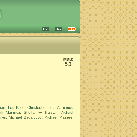
IMDB:
5.3
gan
,
Lee Pace
,
Christopher Lee
,
Aunjanue
ah Martinez
,
Sheila Ivy Traister
,
Michael
iver
,
Michael Badalucco
,
Michael Massee
,