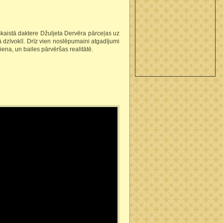
skaistā daktere Džuljeta Dervēra pārceļas uz
ā dzīvoklī. Drīz vien noslēpumaini atgadījumi
iena, un bailes pārvēršas realitātē.