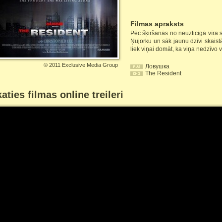
Filmas apraksts
Pēc šķiršanās no neuzticīgā vīra 
Ņujorku un sāk jaunu dzīvi skaist
liek viņai domāt, ka viņa nedzīvo v
©
2011 Exclusive Media Group
Ловушка
The Resident
aties filmas online treileri