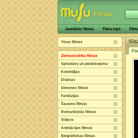
Jaunākās filmas
Filmu tops
Film
Sla
Visas filmas
Fi
Ziemassvētku filmas
Spriedzes un piedzīvojumu
Komēdijas
Drāmas
Ģimenes filmas
Fantāzijas
Šausmu filmas
Romantiskās filmas
Trilleris
Animācijas filmas
Biogrāfiskas filmas