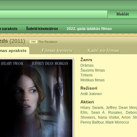
u saraksts
Šobrīd kinoteātros
2022. gada labākās filmas
zds
(2011)
The Resident
lmas apraksts
Filmas treileris
Kadri no filmas
Žanrs
Drāmas
Šausmu filmas
Trilleris
Mistikas filmas
Režisori
Antti Jokinen
Aktieri
Hilary Swank
,
Jeffrey Dean Mor
Ellis
,
Sean A. Rosales
,
Debor
Showers
,
Nana Visitor
,
Arron Sh
Penny Balfour
,
Mark Morocco