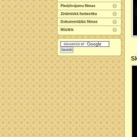
Piedzīvojumu filmas
Zinātniskā fantastika
Dokumentālās filmas
Mūzikls
Sk