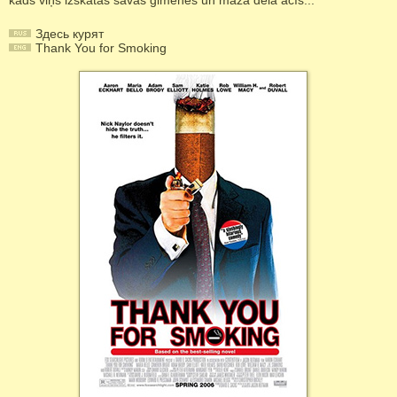
kāds viņš izskatās savas ģimenes un mazā dēla acīs...
Здесь курят
Thank You for Smoking