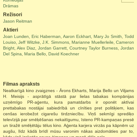
Komēdijas
Drāmas
Režisori
Jason Reitman
Aktieri
Joan Lunden
,
Eric Haberman
,
Aaron Eckhart
,
Mary Jo Smith
,
Todd
Louiso
,
Jeff Witzke
,
J.K. Simmons
,
Marianne Muellerleile
,
Cameron
Bright
,
Alex Diaz
,
Jordan Garrett
,
Courtney Taylor Burness
,
Jordan
Del Spina
,
Maria Bello
,
David Koechner
Filmas apraksts
Neatkarīgā kino zvaigznes - Ārons Ekharts, Marija Bello un Viljams
H. Meisijs - asprātīgā stāstā par lielas tabakas kompānijas
uzņēmīgo PR-aģentu, kura pamatdarbs ir oponēt aktīvai
prettabakas nostājai sabiedrībā un cīnīties pret politiķiem, kas
cenšas ierobežot cigarešu tirdzniecību. Viņš sekmīgi sprediķo
televīzijā par smēķēšanas nekaitīgumu, īsteno PR-kampaņas presē
un tiražē smēķētāju tēlus kino. Aģenta karjera virzās pa kāpnēm uz
augšu, līdz kādā brīdī mūsu varonim nākas aizdomāties par to,