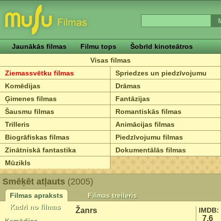
Jaunākās filmas
Filmu tops
Šobrīd kinoteātros
Visas filmas
Ziemassvētku filmas
Spriedzes un piedzīvojumu
Komēdijas
Drāmas
Ģimenes filmas
Fantāzijas
Šausmu filmas
Romantiskās filmas
Trilleris
Animācijas filmas
Biogrāfiskas filmas
Piedzīvojumu filmas
Zinātniskā fantastika
Dokumentālās filmas
Mūzikls
Smēķēt atļauts
(2005)
Filmas apraksts
Filmas treileris
Kadri no filmas
Žanrs
IMDB:
7.6