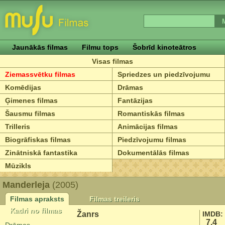
Jaunākās filmas
Filmu tops
Šobrīd kinoteātros
Visas filmas
Ziemassvētku filmas
Spriedzes un piedzīvojumu
Komēdijas
Drāmas
Ģimenes filmas
Fantāzijas
Šausmu filmas
Romantiskās filmas
Trilleris
Animācijas filmas
Biogrāfiskas filmas
Piedzīvojumu filmas
Zinātniskā fantastika
Dokumentālās filmas
Mūzikls
Manderleja
(2005)
Filmas apraksts
Filmas treileris
Kadri no filmas
Žanrs
IMDB:
7.4