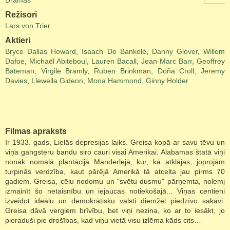
Drāmas
Režisori
Lars von Trier
Aktieri
Bryce Dallas Howard
,
Isaach De Bankolé
,
Danny Glover
,
Willem
Dafoe
,
Michaël Abiteboul
,
Lauren Bacall
,
Jean-Marc Barr
,
Geoffrey
Bateman
,
Virgile Bramly
,
Ruben Brinkman
,
Doña Croll
,
Jeremy
Davies
,
Llewella Gideon
,
Mona Hammond
,
Ginny Holder
Filmas apraksts
Ir 1933. gads, Lielās depresijas laiks. Greisa kopā ar savu tēvu un
viņa gangsteru bandu siro cauri visai Amerikai. Alabamas štatā viņi
nonāk nomaļā plantācijā Manderlejā, kur, kā atklājas, joprojām
turpinās verdzība, kaut pārējā Amerikā tā atcelta jau pirms 70
gadiem. Greisa, cēlu nodomu un "svētu dusmu" pārņemta, nolemj
izmainīt šo netaisnību un iejaucas notiekošajā... Viņas centieni
izveidot ideālu un demokrātisku valsti diemžēl piedzīvo sakāvi.
Greisa dāvā vergiem brīvību, bet viņi nezina, ko ar to iesākt, jo
pieraduši pie drošības, kad viņu vietā visu izlēma kāds cits…