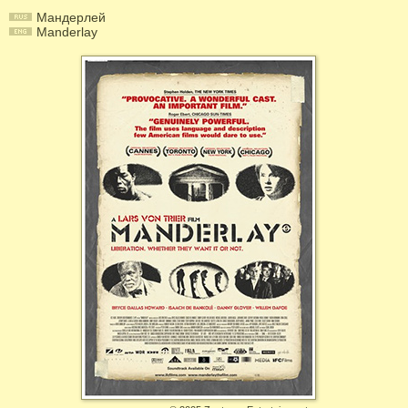
Мандерлей
Manderlay