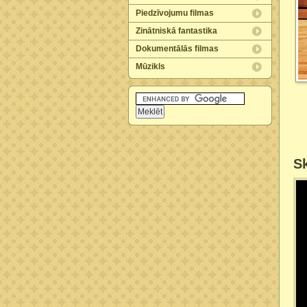
Piedzīvojumu filmas
Zinātniskā fantastika
Dokumentālās filmas
Mūzikls
Sk