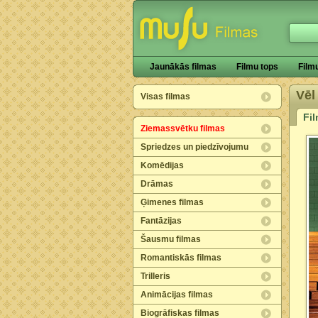
Jaunākās filmas
Filmu tops
Film
Vēl
Visas filmas
Fi
Ziemassvētku filmas
Spriedzes un piedzīvojumu
Komēdijas
Drāmas
Ģimenes filmas
Fantāzijas
Šausmu filmas
Romantiskās filmas
Trilleris
Animācijas filmas
Biogrāfiskas filmas