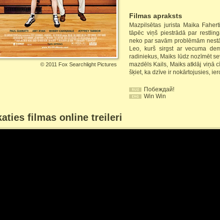
Filmas apraksts
Mazpilsētas jurista Maika Faherti
tāpēc viņš piestrādā par restlin
neko par savām problēmām nestās
Leo, kurš sirgst ar vecuma dem
radiniekus, Maiks lūdz nozīmēt se
mazdēls Kails, Maiks atklāj viņā c
©
2011 Fox Searchlight Pictures
šķiet, ka dzīve ir nokārtojusies, i
Побеждай!
Win Win
aties filmas online treileri