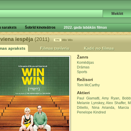
u saraksts
Šobrīd kinoteātros
2022. gada labākās filmas
 viena iespēja
(2011)
Win Win
lmas apraksts
Filmas treileris
Kadri no filmas
Žanrs
Komēdijas
Drāmas
Sports
Režisori
Tom McCarthy
Aktieri
Paul Giamatti
,
Amy Ryan
,
Bobb
Melanie Lynskey
,
Alex Shaffer
,
M
Diliello
,
Nina Arianda
,
Marcia 
Penelope Kindred