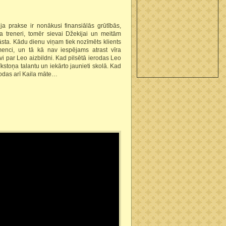
ja prakse ir nonākusi finansiālās grūtībās,
ga treneri, tomēr sievai Džekijai un meitām
ta. Kādu dienu viņam tiek nozīmēts klients
enci, un tā kā nav iespējams atrast vīra
vi par Leo aizbildni. Kad pilsētā ierodas Leo
īkstoņa talantu un iekārto jaunieti skolā. Kad
erodas arī Kaila māte…