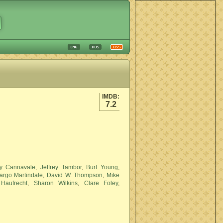
IMDB:
7.2
y Cannavale
,
Jeffrey Tambor
,
Burt Young
,
argo Martindale
,
David W. Thompson
,
Mike
Haufrecht
,
Sharon Wilkins
,
Clare Foley
,