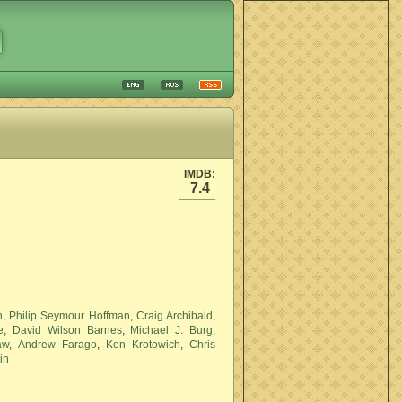
IMDB:
7.4
n
,
Philip Seymour Hoffman
,
Craig Archibald
,
e
,
David Wilson Barnes
,
Michael J. Burg
,
aw
,
Andrew Farago
,
Ken Krotowich
,
Chris
in