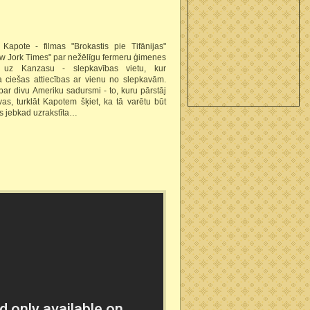
pote - filmas "Brokastis pie Tifānijas"
New Jork Times" par nežēlīgu fermeru ģimenes
s uz Kanzasu - slepkavības vietu, kur
a ciešas attiecības ar vienu no slepkavām.
r divu Ameriku sadursmi - to, kuru pārstāj
as, turklāt Kapotem šķiet, ka tā varētu būt
s jebkad uzrakstīta…