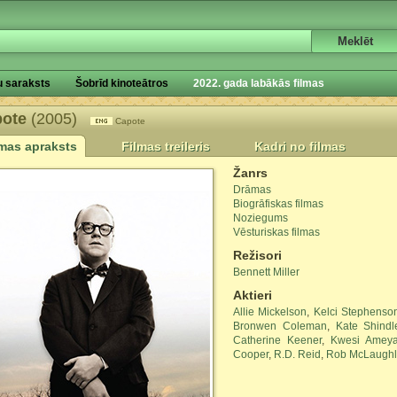
u saraksts
Šobrīd kinoteātros
2022. gada labākās filmas
pote
(2005)
Capote
lmas apraksts
Filmas treileris
Kadri no filmas
Žanrs
Drāmas
Biogrāfiskas filmas
Noziegums
Vēsturiskas filmas
Režisori
Bennett Miller
Aktieri
Allie Mickelson
,
Kelci Stephenso
Bronwen Coleman
,
Kate Shindl
Catherine Keener
,
Kwesi Amey
Cooper
,
R.D. Reid
,
Rob McLaughl