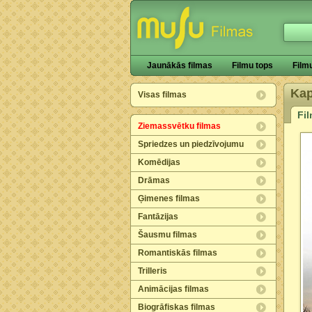
Jaunākās filmas
Filmu tops
Film
Ka
Visas filmas
Fi
Ziemassvētku filmas
Spriedzes un piedzīvojumu
Komēdijas
Drāmas
Ģimenes filmas
Fantāzijas
Šausmu filmas
Romantiskās filmas
Trilleris
Animācijas filmas
Biogrāfiskas filmas