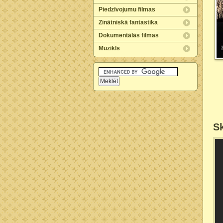
Piedzīvojumu filmas
Zinātniskā fantastika
Dokumentālās filmas
Mūzikls
Sk