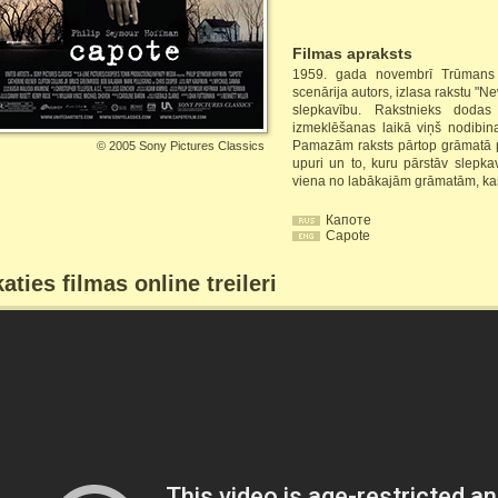
Filmas apraksts
1959. gada novembrī Trūmans Ka
scenārija autors, izlasa rakstu "
slepkavību. Rakstnieks doda
izmeklēšanas laikā viņš nodibin
Pamazām raksts pārtop grāmatā pa
©
2005 Sony Pictures Classics
upuri un to, kuru pārstāv slepkav
viena no labākajām grāmatām, ka
Капоте
Capote
aties filmas online treileri