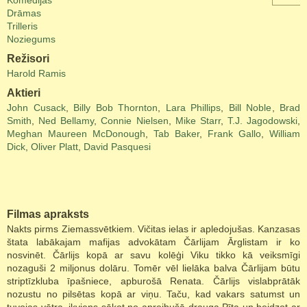
Komēdijas
Drāmas
Trilleris
Noziegums
Režisori
Harold Ramis
Aktieri
John Cusack
,
Billy Bob Thornton
,
Lara Phillips
,
Bill Noble
,
Brad
Smith
,
Ned Bellamy
,
Connie Nielsen
,
Mike Starr
,
T.J. Jagodowski
,
Meghan Maureen McDonough
,
Tab Baker
,
Frank Gallo
,
William
Dick
,
Oliver Platt
,
David Pasquesi
Filmas apraksts
Nakts pirms Ziemassvētkiem. Vičitas ielas ir apledojušas. Kanzasas
štata labākajam mafijas advokātam Čārlijam Ārglistam ir ko
nosvinēt. Čārlijs kopā ar savu kolēģi Viku tikko kā veiksmīgi
nozaguši 2 miljonus dolāru. Tomēr vēl lielāka balva Čārlijam būtu
striptīzkluba īpašniece, apburošā Renata. Čārlijs vislabprātāk
nozustu no pilsētas kopā ar viņu. Taču, kad vakars satumst un