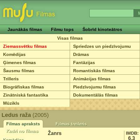
Jaunākās filmas
Filmu tops
Šobrīd kinoteātros
Visas filmas
Ziemassvētku filmas
Spriedzes un piedzīvojumu
Komēdijas
Drāmas
Ģimenes filmas
Fantāzijas
Šausmu filmas
Romantiskās filmas
Trilleris
Animācijas filmas
Biogrāfiskas filmas
Piedzīvojumu filmas
Zinātniskā fantastika
Dokumentālās filmas
Mūzikls
Ledus raža
(2005)
Filmas apraksts
Filmas treileris
Kadri no filmas
Žanrs
IMDB:
6.3