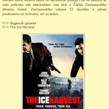
tuvojas vētra, ikviens sākot no apreibušā drauga Pīta un beidzot ar
ceļu policistu sāk interesēties, kas tieši ir Čārlija Ziemassvētku
dāvanu maisā. Ziemassvētku vakara 12 stundas ir pilnas
pavērsienu un brīnumu, arī uz ledus...
Ледяной урожай
The Ice Harvest