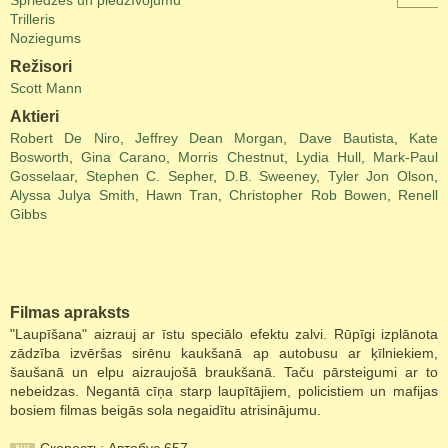
Spriedzes un piedzīvojumu
Trilleris
Noziegums
Režisori
Scott Mann
Aktieri
Robert De Niro
,
Jeffrey Dean Morgan
,
Dave Bautista
,
Kate
Bosworth
,
Gina Carano
,
Morris Chestnut
,
Lydia Hull
,
Mark-Paul
Gosselaar
,
Stephen C. Sepher
,
D.B. Sweeney
,
Tyler Jon Olson
,
Alyssa Julya Smith
,
Hawn Tran
,
Christopher Rob Bowen
,
Renell
Gibbs
Filmas apraksts
"Laupīšana" aizrauj ar īstu speciālo efektu zalvi. Rūpīgi izplānota
zādzība izvēršas sirēnu kaukšanā ap autobusu ar ķīlniekiem,
šaušanā un elpu aizraujošā braukšanā. Taču pārsteigumi ar to
nebeidzas. Negantā cīņa starp laupītājiem, policistiem un mafijas
bosiem filmas beigās sola negaidītu atrisinājumu.