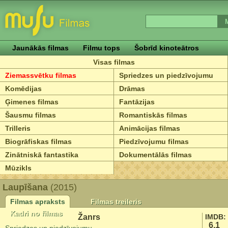
Jaunākās filmas
Filmu tops
Šobrīd kinoteātros
Visas filmas
Ziemassvētku filmas
Spriedzes un piedzīvojumu
Komēdijas
Drāmas
Ģimenes filmas
Fantāzijas
Šausmu filmas
Romantiskās filmas
Trilleris
Animācijas filmas
Biogrāfiskas filmas
Piedzīvojumu filmas
Zinātniskā fantastika
Dokumentālās filmas
Mūzikls
Laupīšana
(2015)
Filmas apraksts
Filmas treileris
Kadri no filmas
Žanrs
IMDB:
6.1