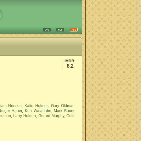
IMDB:
8.2
Liam Neeson
,
Katie Holmes
,
Gary Oldman
,
Rutger Hauer
,
Ken Watanabe
,
Mark Boone
reeman
,
Larry Holden
,
Gerard Murphy
,
Colin