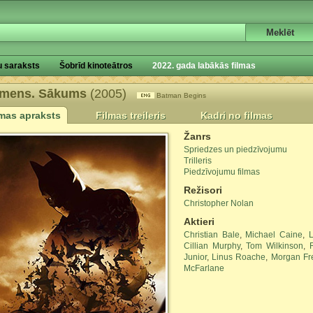
u saraksts
Šobrīd kinoteātros
2022. gada labākās filmas
tmens. Sākums
(2005)
Batman Begins
lmas apraksts
Filmas treileris
Kadri no filmas
Žanrs
Spriedzes un piedzīvojumu
Trilleris
Piedzīvojumu filmas
Režisori
Christopher Nolan
Aktieri
Christian Bale
,
Michael Caine
,
Cillian Murphy
,
Tom Wilkinson
,
Junior
,
Linus Roache
,
Morgan F
McFarlane