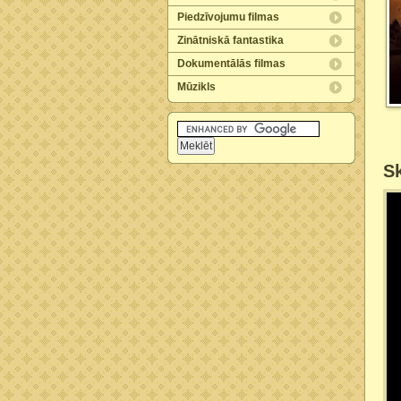
Piedzīvojumu filmas
Zinātniskā fantastika
Dokumentālās filmas
Mūzikls
Sk