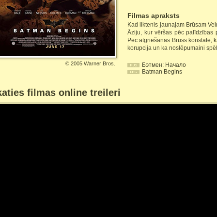
Filmas apraksts
Kad liktenis jaunajam Brūsam Vein
Āziju, kur vēršas pēc palīdzības 
Pēc atgriešanās Brūss konstatē, 
korupcija un ka noslēpumaini spēk
©
2005 Warner Bros.
Бэтмен: Начало
Batman Begins
aties filmas online treileri