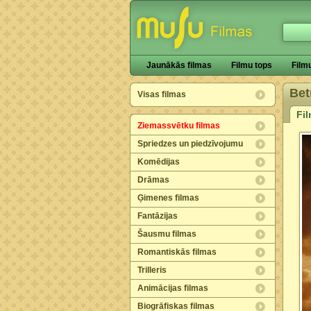
Jaunākās filmas
Filmu tops
Film
Be
Visas filmas
Fi
Ziemassvētku filmas
Spriedzes un piedzīvojumu
Komēdijas
Drāmas
Ģimenes filmas
Fantāzijas
Šausmu filmas
Romantiskās filmas
Trilleris
Animācijas filmas
Biogrāfiskas filmas