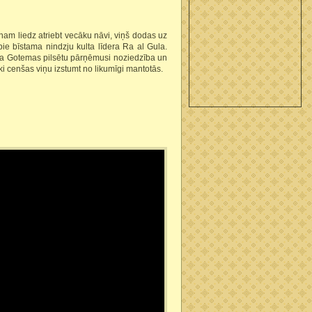
am liedz atriebt vecāku nāvi, viņš dodas uz
pie bīstama nindzju kulta līdera Ra al Gula.
ka Gotemas pilsētu pārņēmusi noziedzība un
i cenšas viņu izstumt no likumīgi mantotās.