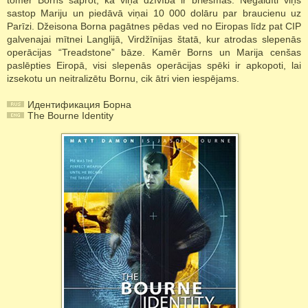
tomēr Borns saprot, ka viņa dzīvība ir briesmās. Negaidīti viņš
sastop Mariju un piedāvā viņai 10 000 dolāru par braucienu uz
Parīzi. Džeisona Borna pagātnes pēdas ved no Eiropas līdz pat CIP
galvenajai mītnei Langlijā, Virdžīnijas štatā, kur atrodas slepenās
operācijas “Treadstone” bāze. Kamēr Borns un Marija cenšas
paslēpties Eiropā, visi slepenās operācijas spēki ir apkopoti, lai
izsekotu un neitralizētu Bornu, cik ātri vien iespējams.
Идентификация Борна
The Bourne Identity