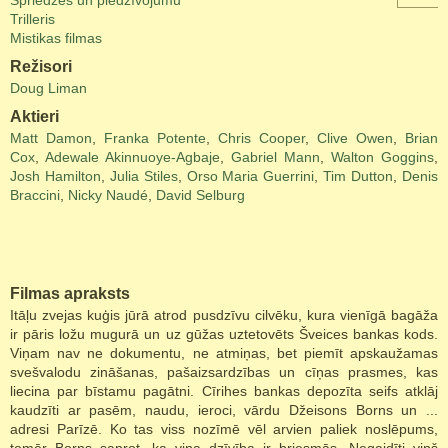
Spriedzes un piedzīvojumu
Trilleris
Mistikas filmas
Režisori
Doug Liman
Aktieri
Matt Damon
,
Franka Potente
,
Chris Cooper
,
Clive Owen
,
Brian
Cox
,
Adewale Akinnuoye-Agbaje
,
Gabriel Mann
,
Walton Goggins
,
Josh Hamilton
,
Julia Stiles
,
Orso Maria Guerrini
,
Tim Dutton
,
Denis
Braccini
,
Nicky Naudé
,
David Selburg
Filmas apraksts
Itāļu zvejas kuģis jūrā atrod pusdzīvu cilvēku, kura vienīgā bagāža
ir pāris ložu mugurā un uz gūžas uztetovēts Šveices bankas kods.
Viņam nav ne dokumentu, ne atmiņas, bet piemīt apskaužamas
svešvalodu zināšanas, pašaizsardzības un cīņas prasmes, kas
liecina par bīstamu pagātni. Cīrihes bankas depozīta seifs atklāj
kaudzīti ar pasēm, naudu, ieroci, vārdu Džeisons Borns un ...
adresi Parīzē. Ko tas viss nozīmē vēl arvien paliek noslēpums,