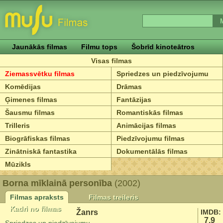
Jaunākās filmas
Filmu tops
Šobrīd kinoteātros
Visas filmas
Ziemassvētku filmas
Spriedzes un piedzīvojumu
Komēdijas
Drāmas
Ģimenes filmas
Fantāzijas
Šausmu filmas
Romantiskās filmas
Trilleris
Animācijas filmas
Biogrāfiskas filmas
Piedzīvojumu filmas
Zinātniskā fantastika
Dokumentālās filmas
Mūzikls
Borna mīklainā personība
(2002)
Filmas apraksts
Filmas treileris
Kadri no filmas
Žanrs
IMDB:
7.9