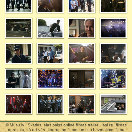
© Musu.lv | Skaties Ielas balss online filmas treileri, lasi īsu filmas
aprakstu, kā arī vēro kadrus no filmas un citu bezmaksas filmu