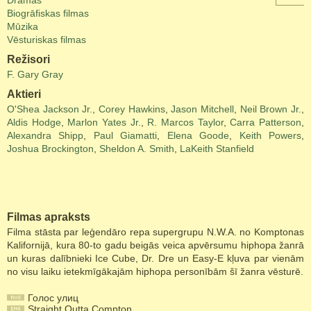
Drāmas
Biogrāfiskas filmas
Mūzika
Vēsturiskas filmas
Režisori
F. Gary Gray
Aktieri
O'Shea Jackson Jr.
,
Corey Hawkins
,
Jason Mitchell
,
Neil Brown Jr.
,
Aldis Hodge
,
Marlon Yates Jr.
,
R. Marcos Taylor
,
Carra Patterson
,
Alexandra Shipp
,
Paul Giamatti
,
Elena Goode
,
Keith Powers
,
Joshua Brockington
,
Sheldon A. Smith
,
LaKeith Stanfield
Filmas apraksts
Filma stāsta par leģendāro repa supergrupu N.W.A. no Komptonas
Kalifornijā, kura 80-to gadu beigās veica apvērsumu hiphopa žanrā
un kuras dalībnieki Ice Cube, Dr. Dre un Easy-E kļuva par vienām
no visu laiku ietekmīgākajām hiphopa personībām šī žanra vēsturē.
Голос улиц
Straight Outta Compton