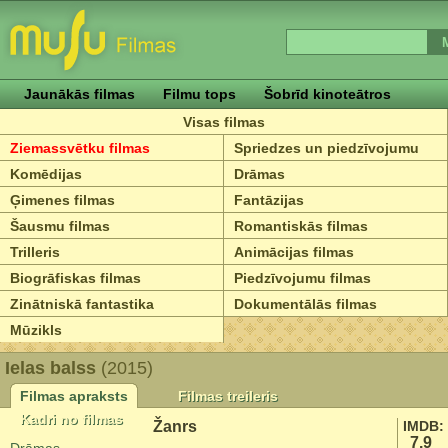
Jaunākās filmas
Filmu tops
Šobrīd kinoteātros
Visas filmas
Ziemassvētku filmas
Spriedzes un piedzīvojumu
Komēdijas
Drāmas
Ģimenes filmas
Fantāzijas
Šausmu filmas
Romantiskās filmas
Trilleris
Animācijas filmas
Biogrāfiskas filmas
Piedzīvojumu filmas
Zinātniskā fantastika
Dokumentālās filmas
Mūzikls
Ielas balss
(2015)
Filmas apraksts
Filmas treileris
Kadri no filmas
Žanrs
IMDB:
7.9