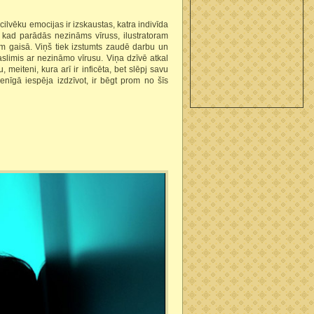
cilvēku emocijas ir izskaustas, katra indivīda
ī, kad parādās nezināms vīruss, ilustratoram
m gaisā. Viņš tiek izstumts zaudē darbu un
aslimis ar nezināmo vīrusu. Viņa dzīvē atkal
 meiteni, kura arī ir inficēta, bet slēpj savu
enīgā iespēja izdzīvot, ir bēgt prom no šīs