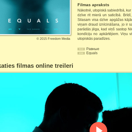
Filmas apraksts
Nākotnē, utopiskā sabiedrībā, kur 
dzīve rit mierā un saticībā. Brīd
Silasam visa dzīve apgāžas kājā
viņam draud iznīcināšana, jo ir s
parādās jēga, kad viņš sastop Niu,
kondīciju no apkārtējiem. Viņu vi
utopiskās paradīzes.
©
2015 Freedom Media
Равные
Equals
aties filmas online treileri