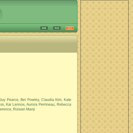
Guy Pearce
,
Bel Powley
,
Claudia Kim
,
Kate
ss
,
Kai Lennox
,
Aurora Perrineau
,
Rebecca
awrence
,
Rizwan Manji