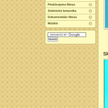
Piedzīvojumu filmas
Zinātniskā fantastika
Dokumentālās filmas
Mūzikls
Sk