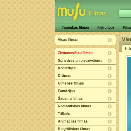
Jaunākās filmas
Filmu tops
Film
Vie
Visas filmas
Fi
Ziemassvētku filmas
Spriedzes un piedzīvojumu
Komēdijas
Drāmas
Ģimenes filmas
Fantāzijas
Šausmu filmas
Romantiskās filmas
Trilleris
Animācijas filmas
Biogrāfiskas filmas