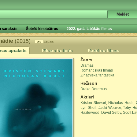
u saraksts
Šobrīd kinoteātros
2022. gada labākās filmas
nādie
(2015)
Equals
lmas apraksts
Filmas treileris
Kadri no filmas
Žanrs
Drāmas
Romantiskās filmas
Zinātniskā fantastika
Režisori
Drake Doremus
Aktieri
Kristen Stewart
,
Nicholas Hoult
,
Lyn Sheil
,
Jacki Weaver
,
Toby Hu
Hazlewood
,
David Selby
,
Scott L