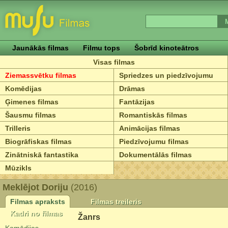
Jaunākās filmas
Filmu tops
Šobrīd kinoteātros
Visas filmas
Ziemassvētku filmas
Spriedzes un piedzīvojumu
Komēdijas
Drāmas
Ģimenes filmas
Fantāzijas
Šausmu filmas
Romantiskās filmas
Trilleris
Animācijas filmas
Biogrāfiskas filmas
Piedzīvojumu filmas
Zinātniskā fantastika
Dokumentālās filmas
Mūzikls
Meklējot Doriju
(2016)
Filmas apraksts
Filmas treileris
Kadri no filmas
Žanrs