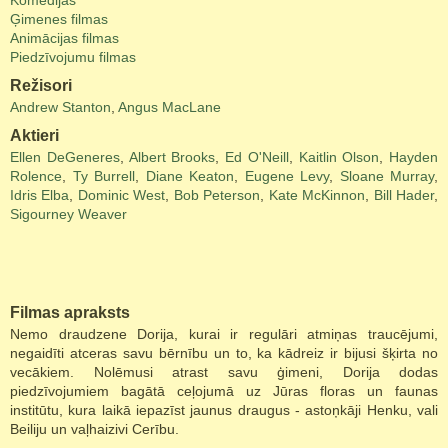
Komēdijas
Ģimenes filmas
Animācijas filmas
Piedzīvojumu filmas
Režisori
Andrew Stanton
,
Angus MacLane
Aktieri
Ellen DeGeneres
,
Albert Brooks
,
Ed O'Neill
,
Kaitlin Olson
,
Hayden
Rolence
,
Ty Burrell
,
Diane Keaton
,
Eugene Levy
,
Sloane Murray
,
Idris Elba
,
Dominic West
,
Bob Peterson
,
Kate McKinnon
,
Bill Hader
,
Sigourney Weaver
Filmas apraksts
Nemo draudzene Dorija, kurai ir regulāri atmiņas traucējumi,
negaidīti atceras savu bērnību un to, ka kādreiz ir bijusi šķirta no
vecākiem. Nolēmusi atrast savu ģimeni, Dorija dodas
piedzīvojumiem bagātā ceļojumā uz Jūras floras un faunas
institūtu, kura laikā iepazīst jaunus draugus - astoņkāji Henku, vali
Beiliju un vaļhaizivi Cerību.