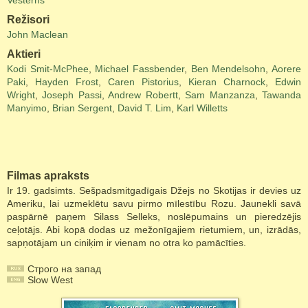
Vesterns
Režisori
John Maclean
Aktieri
Kodi Smit-McPhee
,
Michael Fassbender
,
Ben Mendelsohn
,
Aorere
Paki
,
Hayden Frost
,
Caren Pistorius
,
Kieran Charnock
,
Edwin
Wright
,
Joseph Passi
,
Andrew Robertt
,
Sam Manzanza
,
Tawanda
Manyimo
,
Brian Sergent
,
David T. Lim
,
Karl Willetts
Filmas apraksts
Ir 19. gadsimts. Sešpadsmitgadīgais Džejs no Skotijas ir devies uz
Ameriku, lai uzmeklētu savu pirmo mīlestību Rozu. Jaunekli savā
paspārnē paņem Silass Selleks, noslēpumains un pieredzējis
ceļotājs. Abi kopā dodas uz mežonīgajiem rietumiem, un, izrādās,
sapņotājam un ciniķim ir vienam no otra ko pamācīties.
Строго на запад
Slow West