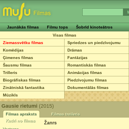
Jaunākās filmas
Filmu tops
Šobrīd kinoteātros
Visas filmas
Ziemassvētku filmas
Spriedzes un piedzīvojumu
Komēdijas
Drāmas
Ģimenes filmas
Fantāzijas
Šausmu filmas
Romantiskās filmas
Trilleris
Animācijas filmas
Biogrāfiskas filmas
Piedzīvojumu filmas
Zinātniskā fantastika
Dokumentālās filmas
Mūzikls
Gausie rietumi
(2015)
Filmas apraksts
Filmas treileris
Kadri no filmas
Žanrs