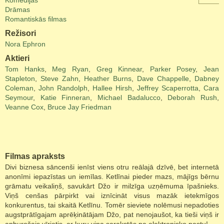
Komēdijas
Drāmas
Romantiskās filmas
Režisori
Nora Ephron
Aktieri
Tom Hanks
,
Meg Ryan
,
Greg Kinnear
,
Parker Posey
,
Jean
Stapleton
,
Steve Zahn
,
Heather Burns
,
Dave Chappelle
,
Dabney
Coleman
,
John Randolph
,
Hallee Hirsh
,
Jeffrey Scaperrotta
,
Cara
Seymour
,
Katie Finneran
,
Michael Badalucco
,
Deborah Rush
,
Veanne Cox
,
Bruce Jay Friedman
Filmas apraksts
Divi biznesa sāncenši ienīst viens otru reālajā dzīvē, bet internetā
anonīmi iepazīstas un iemīlas. Ketlīnai pieder mazs, mājīgs bērnu
grāmatu veikaliņš, savukārt Džo ir milzīga uzņēmuma īpašnieks.
Viņš cenšas pārpirkt vai iznīcināt visus mazāk ietekmīgos
konkurentus, tai skaitā Ketlīnu. Tomēr sieviete nolēmusi nepadoties
augstprātīgajam aprēķinātājam Džo, pat nenojaušot, ka tieši viņš ir