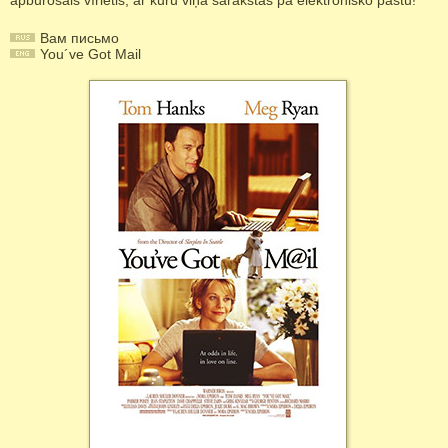
apburošais vīrietis, ar kuru viņa sarakstās pa elektronisko pastu!
Вам письмо
You´ve Got Mail