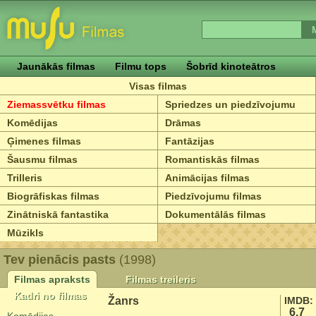
Jaunākās filmas
Filmu tops
Šobrīd kinoteātros
Visas filmas
Ziemassvētku filmas
Spriedzes un piedzīvojumu
Komēdijas
Drāmas
Ģimenes filmas
Fantāzijas
Šausmu filmas
Romantiskās filmas
Trilleris
Animācijas filmas
Biogrāfiskas filmas
Piedzīvojumu filmas
Zinātniskā fantastika
Dokumentālās filmas
Mūzikls
Tev pienācis pasts
(1998)
Filmas apraksts
Filmas treileris
Kadri no filmas
Žanrs
IMDB:
6.7