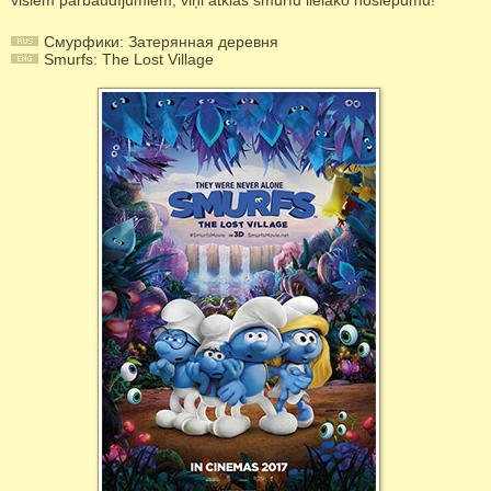
visiem pārbaudījumiem, viņi atklās smurfu lielāko noslēpumu!
Смурфики: Затерянная деревня
Smurfs: The Lost Village