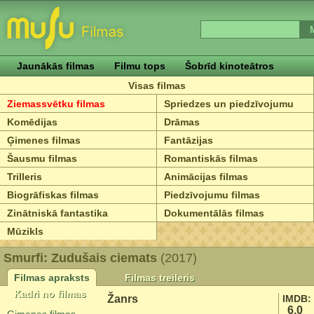
Jaunākās filmas
Filmu tops
Šobrīd kinoteātros
Visas filmas
Ziemassvētku filmas
Spriedzes un piedzīvojumu
Komēdijas
Drāmas
Ģimenes filmas
Fantāzijas
Šausmu filmas
Romantiskās filmas
Trilleris
Animācijas filmas
Biogrāfiskas filmas
Piedzīvojumu filmas
Zinātniskā fantastika
Dokumentālās filmas
Mūzikls
Smurfi: Zudušais ciemats
(2017)
Filmas apraksts
Filmas treileris
Kadri no filmas
Žanrs
IMDB:
6.0