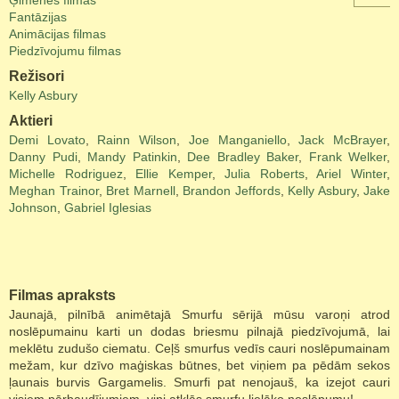
Ģimenes filmas
Fantāzijas
Animācijas filmas
Piedzīvojumu filmas
Režisori
Kelly Asbury
Aktieri
Demi Lovato
,
Rainn Wilson
,
Joe Manganiello
,
Jack McBrayer
,
Danny Pudi
,
Mandy Patinkin
,
Dee Bradley Baker
,
Frank Welker
,
Michelle Rodriguez
,
Ellie Kemper
,
Julia Roberts
,
Ariel Winter
,
Meghan Trainor
,
Bret Marnell
,
Brandon Jeffords
,
Kelly Asbury
,
Jake
Johnson
,
Gabriel Iglesias
Filmas apraksts
Jaunajā, pilnībā animētajā Smurfu sērijā mūsu varoņi atrod
noslēpumainu karti un dodas briesmu pilnajā piedzīvojumā, lai
meklētu zudušo ciematu. Ceļš smurfus vedīs cauri noslēpumainam
mežam, kur dzīvo maģiskas būtnes, bet viņiem pa pēdām sekos
ļaunais burvis Gargamelis. Smurfi pat nenojauš, ka izejot cauri