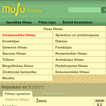
Jaunākās filmas
Filmu tops
Šobrīd kinoteātros
Visas filmas
Ziemassvētku filmas
Spriedzes un piedzīvojumu
Komēdijas
Drāmas
Ģimenes filmas
Fantāzijas
Šausmu filmas
Romantiskās filmas
Trilleris
Animācijas filmas
Biogrāfiskas filmas
Piedzīvojumu filmas
Zinātniskā fantastika
Dokumentālās filmas
Mūzikls
Nejaukais es 3
(2017)
Filmas apraksts
Filmas treileris
Kadri no filmas
Žanrs
IMDB:
6.2