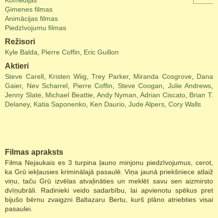
Komēdijas
Ģimenes filmas
Animācijas filmas
Piedzīvojumu filmas
Režisori
Kyle Balda
,
Pierre Coffin
,
Eric Guillon
Aktieri
Steve Carell
,
Kristen Wiig
,
Trey Parker
,
Miranda Cosgrove
,
Dana
Gaier
,
Nev Scharrel
,
Pierre Coffin
,
Steve Coogan
,
Julie Andrews
,
Jenny Slate
,
Michael Beattie
,
Andy Nyman
,
Adrian Ciscato
,
Brian T.
Delaney
,
Katia Saponenko
,
Ken Daurio
,
Jude Alpers
,
Cory Walls
Filmas apraksts
Filma Nejaukais es 3 turpina ļauno minjonu piedzīvojumus, cerot,
ka Grū iekļausies kriminālajā pasaulē. Viņa jaunā priekšniece atlaiž
viņu, taču Grū izvēlas atvaļināties un meklēt savu sen aizmirsto
dvīņubrāli. Radinieki veido sadarbību, lai apvienotu spēkus pret
bijušo bērnu zvaigzni Baltazaru Bertu, kurš plāno atriebties visai
pasaulei.