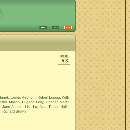
IMDB:
5.3
binek
,
James Rebhorn
,
Robert Loggia
,
Kelly
rsha Mason
,
Eugene Levy
,
Charles Martin
,
Jane Adams
,
Lisa Lu
,
Nora Dunn
,
Hallie
s
,
Richard Brown