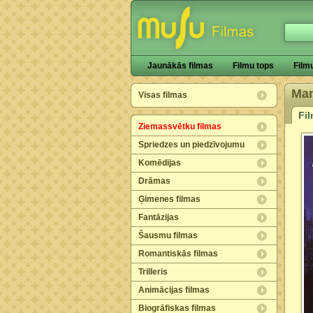
Jaunākās filmas
Filmu tops
Film
Man
Visas filmas
Fi
Ziemassvētku filmas
Spriedzes un piedzīvojumu
Komēdijas
Drāmas
Ģimenes filmas
Fantāzijas
Šausmu filmas
Romantiskās filmas
Trilleris
Animācijas filmas
Biogrāfiskas filmas