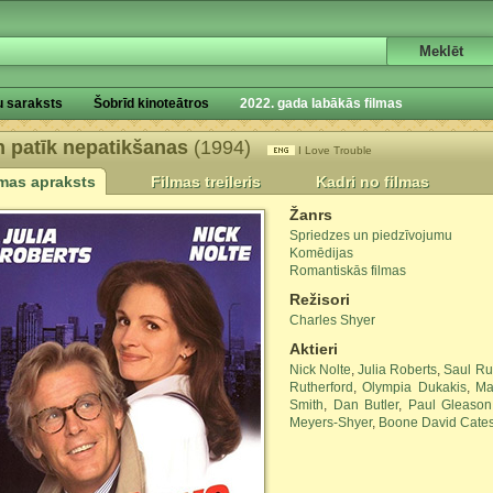
u saraksts
Šobrīd kinoteātros
2022. gada labākās filmas
 patīk nepatikšanas
(1994)
I Love Trouble
lmas apraksts
Filmas treileris
Kadri no filmas
Žanrs
Spriedzes un piedzīvojumu
Komēdijas
Romantiskās filmas
Režisori
Charles Shyer
Aktieri
Nick Nolte
,
Julia Roberts
,
Saul Ru
Rutherford
,
Olympia Dukakis
,
Ma
Smith
,
Dan Butler
,
Paul Gleason
Meyers-Shyer
,
Boone David Cate