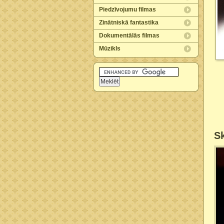
Piedzīvojumu filmas
Zinātniskā fantastika
Dokumentālās filmas
Mūzikls
Sk