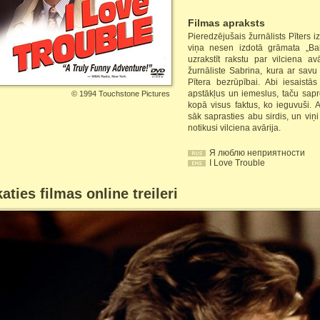
Filmas apraksts
Pieredzējušais žurnālists Pīters 
viņa nesen izdotā grāmata „Bal
uzrakstīt rakstu par vilciena av
žurnāliste Sabrina, kura ar savu
Pītera bezrūpībai. Abi iesaistā
apstākļus un iemeslus, taču sapro
©
1994 Touchstone Pictures
kopā visus faktus, ko ieguvuši.
sāk saprasties abu sirdis, un viņ
notikusi vilciena avārija.
Я люблю неприятности
I Love Trouble
aties filmas online treileri