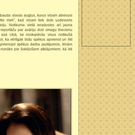
izbauda slavas augļus, kurus viņam atnesusi
tie meli”, kad viņam tiek dots uzdevums
āriju. Notikuma vietā ieradusies arī jauna
 reportāžu par avāriju dod smagu triecienu
s asā cīņā, lai noskaidrotu visus notikušā
t, ka vērtīgāk būtu spēkus apvienot un likt
 Apvienojot spēkus darba jautājumos, lēnām
i nonāks pie šokējošiem atklājumiem, kā īsti